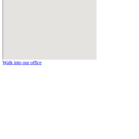
Walk into our office