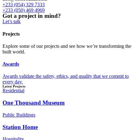
+233 (054) 329 7333
+233 (050) 469 4969
Got a project in mind?
Let’s talk
Projects
Explore some of our projects and see how we’re transforming the
built world.
Awards
Awards validate the safety, ethics, and quality that we commit to
every day.
Latest Projects
Residential
One Thousand Museum
Public Buildings
Station Home
Hospitality