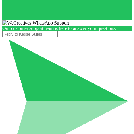
Our customer support team is here to answer your questions.