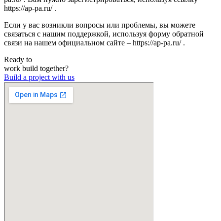
https://ap-pa.ru/ .
Если у вас возникли вопросы или проблемы, вы можете
связаться с нашим поддержкой, используя форму обратной
связи на нашем официальном сайте – https://ap-pa.ru/ .
Ready to
work
build
together?
Build a project with us