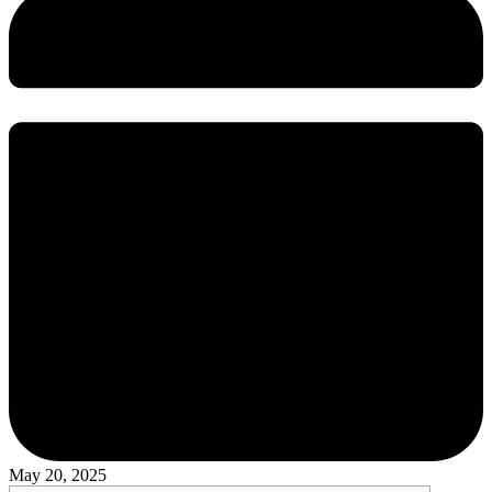
May 20, 2025