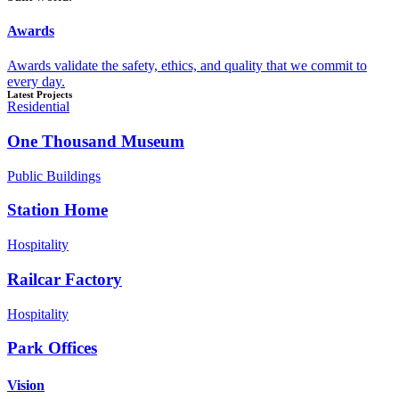
Awards
Awards validate the safety, ethics, and quality that we commit to
every day.
Latest Projects
Residential
One Thousand Museum
Public Buildings
Station Home
Hospitality
Railcar Factory
Hospitality
Park Offices
Vision