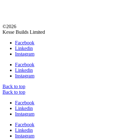
©2026
Kesse Builds Limited
Facebook
Linkedin
Instagram
Facebook
Linkedin
Instagram
Back to top
Back to top
Facebook
Linkedin
Instagram
Facebook
Linkedin
Instagram