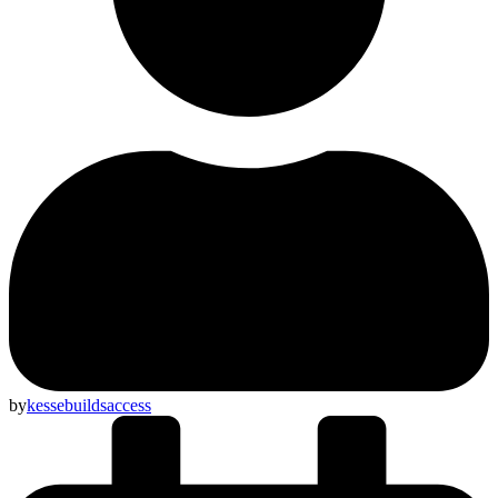
by
kessebuildsaccess