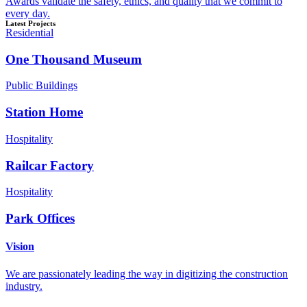
Awards validate the safety, ethics, and quality that we commit to
every day.
Latest Projects
Residential
One Thousand Museum
Public Buildings
Station Home
Hospitality
Railcar Factory
Hospitality
Park Offices
Vision
We are passionately leading the way in digitizing the construction
industry.