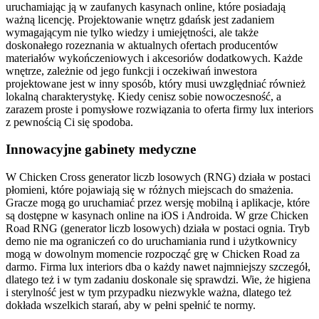
uruchamiając ją w zaufanych kasynach online, które posiadają
ważną licencję. Projektowanie wnętrz gdańsk jest zadaniem
wymagającym nie tylko wiedzy i umiejętności, ale także
doskonałego rozeznania w aktualnych ofertach producentów
materiałów wykończeniowych i akcesoriów dodatkowych. Każde
wnętrze, zależnie od jego funkcji i oczekiwań inwestora
projektowane jest w inny sposób, który musi uwzględniać również
lokalną charakterystykę. Kiedy cenisz sobie nowoczesność, a
zarazem proste i pomysłowe rozwiązania to oferta firmy lux interiors
z pewnością Ci się spodoba.
Innowacyjne gabinety medyczne
W Chicken Cross generator liczb losowych (RNG) działa w postaci
płomieni, które pojawiają się w różnych miejscach do smażenia.
Gracze mogą go uruchamiać przez wersję mobilną i aplikacje, które
są dostępne w kasynach online na iOS i Androida. W grze Chicken
Road RNG (generator liczb losowych) działa w postaci ognia. Tryb
demo nie ma ograniczeń co do uruchamiania rund i użytkownicy
mogą w dowolnym momencie rozpocząć grę w Chicken Road za
darmo. Firma lux interiors dba o każdy nawet najmniejszy szczegół,
dlatego też i w tym zadaniu doskonale się sprawdzi. Wie, że higiena
i sterylność jest w tym przypadku niezwykle ważna, dlatego też
dokłada wszelkich starań, aby w pełni spełnić te normy.