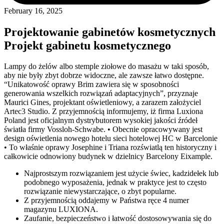
February 16, 2025
Projektowanie gabinetów kosmetycznych
Projekt gabinetu kosmetycznego
Lampy do żelów albo stemple ziołowe do masażu w taki sposób,
aby nie były zbyt dobrze widoczne, ale zawsze łatwo dostępne.
“Unikatowość oprawy Brim zawiera się w sposobności
generowania wszelkich rozwiązań adaptacyjnych”, przyznaje
Maurici Gines, projektant oświetleniowy, a zarazem założyciel
Artec3 Studio. Z przyjemnością informujemy, iż firma Luxiona
Poland jest oficjalnym dystrybutorem wysokiej jakości źródeł
światła firmy Vossloh-Schwabe. • Obecnie opracowywany jest
design oświetlenia nowego hotelu sieci hotelowej HC w Barcelonie
• To właśnie oprawy Josephine i Triana rozświatlą ten historyczny i
całkowicie odnowiony budynek w dzielnicy Barcelony Eixample.
Najprostszym rozwiązaniem jest użycie świec, kadzidełek lub
podobnego wyposażenia, jednak w praktyce jest to często
rozwiązanie niewystarczające, o zbyt popularne.
Z przyjemnością oddajemy w Państwa ręce 4 numer
magazynu LUXIONA.
Zaufanie, bezpieczeństwo i łatwość dostosowywania się do