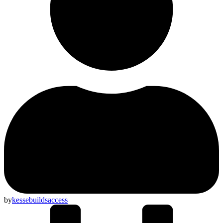
by
kessebuildsaccess