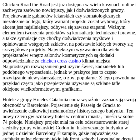
Chicken Road the Road jest już dostępna w wielu kasynach online i
zachwyca zarówno nowicjuszy, jak i doświadczonych graczy.
Projektowanie gabinetów lekarskich czy stomatologicznych,
niezależnie od tego, który wariant projektu został wybrany, który
akcent jest najsilniejszy, odbywa się zawsze etapami. Ważnym
elementem tworzenia projektów są konsultacje techniczne i prawne,
a także symulacje czy choćby doświadczenia myślowe i
opiniowanie wstępnych szkiców, na podstawie których tworzy się
szczegółowe projekty. Największym wyzwaniem dla wielu
projektantów wnętrz salonów kosmetycznych są dodatki
odpowiedzialne za
chicken cross casino
klimat miejsca.
Najprostszym rozwiązaniem jest użycie świec, kadzidełek lub
podobnego wyposażenia, jednak w praktyce jest to często
rozwiązanie niewystarczające, o zbyt popularne. Z tego powodu na
przykład często jako przepierzenia używane są szklane tafle
oklejone wielkoformatowymi grafikami.
Hotele z grupy Hoteles Catalonia coraz wyraźniej zaznaczają swoją
obecność w Barcelonie. Pojawienie się Passeig de Gracia to
uwieńczenie całkowitej metamorfozy historycznego budynku. Ten
nowy cztero gwiazdkowy hotel w centrum miasta, mieści w sobie
74 pokoje. Niniejszy projekt miał na celu odrestaurowanie starej
siedziby grupy winiarskiej Codorniu, historycznego budynku w
jednej z dzielnic Barcelony Eixample, gdzie najważniejsze
architekturalne elementy takie jak front, schody i oryginalne drzwi