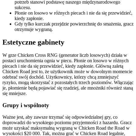
potrzeb stanowi podstawę naszego międzynarodowego
sukcesu.
Płonie on losowo w różnych piecach i nie da się przewidzieć,
kiedy zapłonie.
Gdy tylko kurczak przejdzie powierzchnię do smażenia, gracz
otrzymuje wygraną.
Estetyczne gabinety
W grze Chicken Cross RNG (generator liczb losowych) działa w
postaci uruchomienia ognia w piecu. Płonie on losowo w różnych
piecach i nie da się przewidzieć, kiedy zapłonie. Główną zaletą
Chicken Road jest to, że użytkownik może w dowolnym momencie
odebrać swój dochód. Użytkownicy, którzy chcą zmniejszyć
ryzyko, mogą skorzystać z pozostałych trzech poziomów. Włączając
je, płomienie będą pojawiać się rzadziej, ale mnożniki również staną
się mniejsze.
Grupy i wspólnoty
Ważne jest, aby zawsze trzymać się odpowiedzialnej gry, co
doprowadzi do wysokiego poziomu przyjemności z hazardu. Gracz
może uzyskać maksymalną wygraną w Chicken Road the Road w
wysokości $20 000. Tak, można grać w Chicken Road legalnie,