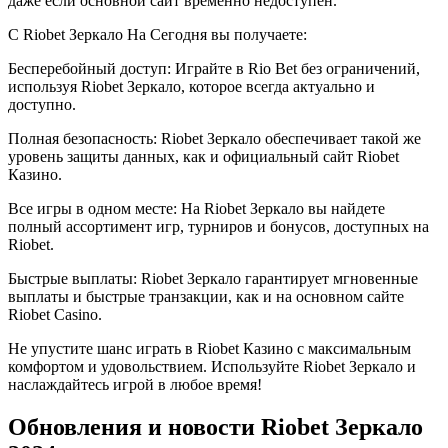
даже если основной сайт временно недоступен.
С Riobet Зеркало На Сегодня вы получаете:
Бесперебойный доступ: Играйте в Rio Bet без ограничений,
используя Riobet Зеркало, которое всегда актуально и
доступно.
Полная безопасность: Riobet Зеркало обеспечивает такой же
уровень защиты данных, как и официальный сайт Riobet
Казино.
Все игры в одном месте: На Riobet Зеркало вы найдете
полный ассортимент игр, турниров и бонусов, доступных на
Riobet.
Быстрые выплаты: Riobet Зеркало гарантирует мгновенные
выплаты и быстрые транзакции, как и на основном сайте
Riobet Casino.
Не упустите шанс играть в Riobet Казино с максимальным
комфортом и удовольствием. Используйте Riobet Зеркало и
наслаждайтесь игрой в любое время!
Обновления и новости Riobet Зеркало