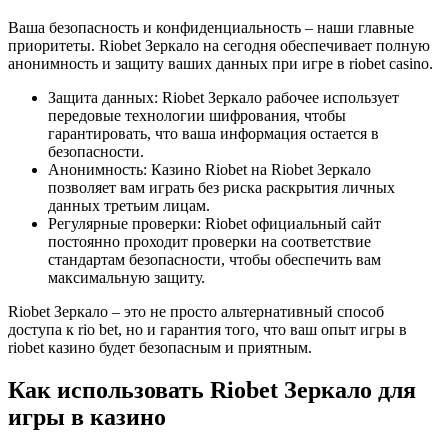
Ваша безопасность и конфиденциальность – наши главные
приоритеты. Riobet Зеркало на сегодня обеспечивает полную
анонимность и защиту ваших данных при игре в riobet casino.
Защита данных: Riobet Зеркало рабочее использует
передовые технологии шифрования, чтобы
гарантировать, что ваша информация остается в
безопасности.
Анонимность: Казино Riobet на Riobet Зеркало
позволяет вам играть без риска раскрытия личных
данных третьим лицам.
Регулярные проверки: Riobet официальный сайт
постоянно проходит проверки на соответствие
стандартам безопасности, чтобы обеспечить вам
максимальную защиту.
Riobet Зеркало – это не просто альтернативный способ
доступа к rio bet, но и гарантия того, что ваш опыт игры в
riobet казино будет безопасным и приятным.
Как использовать Riobet Зеркало для
игры в казино