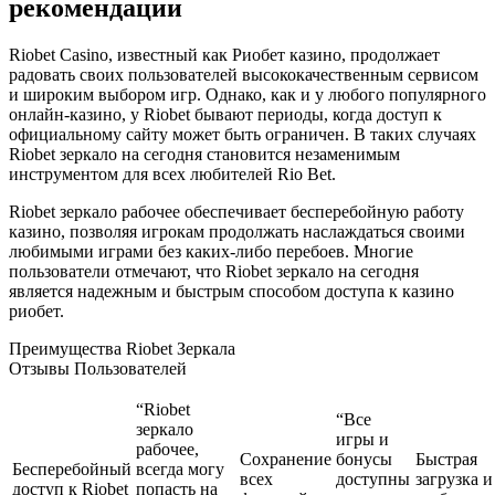
рекомендации
Riobet Casino, известный как Риобет казино, продолжает
радовать своих пользователей высококачественным сервисом
и широким выбором игр. Однако, как и у любого популярного
онлайн-казино, у Riobet бывают периоды, когда доступ к
официальному сайту может быть ограничен. В таких случаях
Riobet зеркало на сегодня становится незаменимым
инструментом для всех любителей Rio Bet.
Riobet зеркало рабочее обеспечивает бесперебойную работу
казино, позволяя игрокам продолжать наслаждаться своими
любимыми играми без каких-либо перебоев. Многие
пользователи отмечают, что Riobet зеркало на сегодня
является надежным и быстрым способом доступа к казино
риобет.
Преимущества Riobet Зеркала
Отзывы Пользователей
“Riobet
“Все
зеркало
игры и
рабочее,
Сохранение
бонусы
Быстрая
Бесперебойный
всегда могу
всех
доступны
загрузка и
доступ к Riobet
попасть на