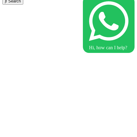
Search
Hi, how can I help?