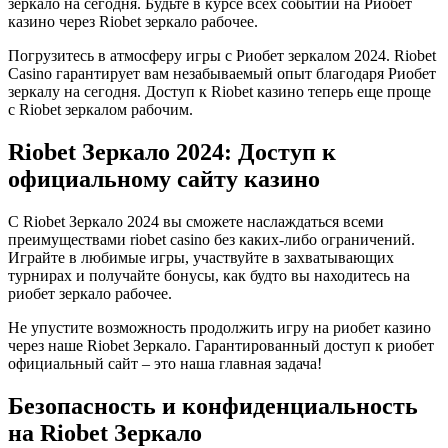
зеркало на сегодня. Будьте в курсе всех событий на Риобет
казино через Riobet зеркало рабочее.
Погрузитесь в атмосферу игры с Риобет зеркалом 2024. Riobet
Casino гарантирует вам незабываемый опыт благодаря Риобет
зеркалу на сегодня. Доступ к Riobet казино теперь еще проще
с Riobet зеркалом рабочим.
Riobet Зеркало 2024: Доступ к
официальному сайту казино
С Riobet Зеркало 2024 вы сможете наслаждаться всеми
преимуществами riobet casino без каких-либо ограничений.
Играйте в любимые игры, участвуйте в захватывающих
турнирах и получайте бонусы, как будто вы находитесь на
риобет зеркало рабочее.
Не упустите возможность продолжить игру на риобет казино
через наше Riobet Зеркало. Гарантированный доступ к риобет
официальный сайт – это наша главная задача!
Безопасность и конфиденциальность
на Riobet Зеркало