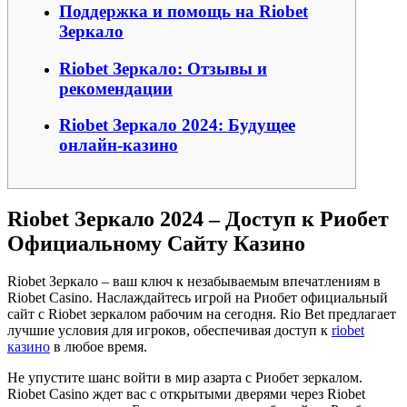
Поддержка и помощь на Riobet
Зеркало
Riobet Зеркало: Отзывы и
рекомендации
Riobet Зеркало 2024: Будущее
онлайн-казино
Riobet Зеркало 2024 – Доступ к Риобет
Официальному Сайту Казино
Riobet Зеркало – ваш ключ к незабываемым впечатлениям в
Riobet Casino. Наслаждайтесь игрой на Риобет официальный
сайт с Riobet зеркалом рабочим на сегодня. Rio Bet предлагает
лучшие условия для игроков, обеспечивая доступ к
riobet
казино
в любое время.
Не упустите шанс войти в мир азарта с Риобет зеркалом.
Riobet Casino ждет вас с открытыми дверями через Riobet