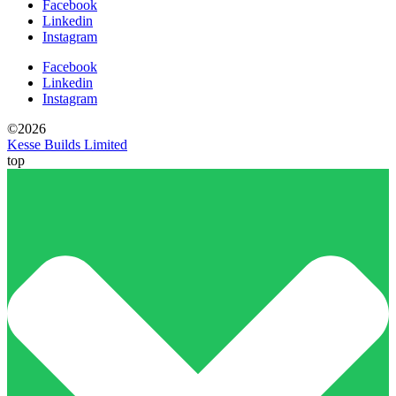
Facebook
Linkedin
Instagram
Facebook
Linkedin
Instagram
©2026
Kesse Builds Limited
top