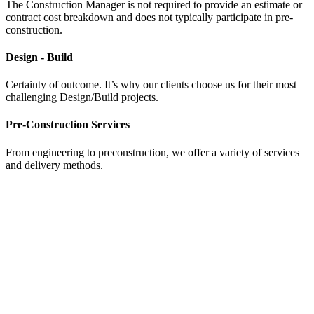
The Construction Manager is not required to provide an estimate or
contract cost breakdown and does not typically participate in pre-
construction.
Design - Build
Certainty of outcome. It’s why our clients choose us for their most
challenging Design/Build projects.
Pre-Construction Services
From engineering to preconstruction, we offer a variety of services
and delivery methods.