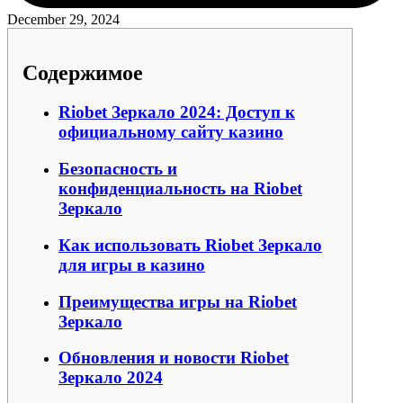
December 29, 2024
Содержимое
Riobet Зеркало 2024: Доступ к
официальному сайту казино
Безопасность и
конфиденциальность на Riobet
Зеркало
Как использовать Riobet Зеркало
для игры в казино
Преимущества игры на Riobet
Зеркало
Обновления и новости Riobet
Зеркало 2024