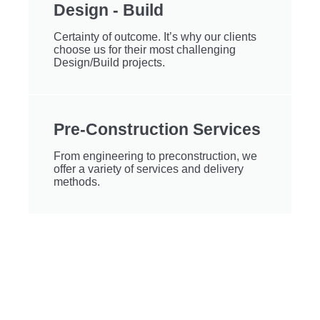
Design - Build
Certainty of outcome. It’s why our clients
choose us for their most challenging
Design/Build projects.
Pre-Construction Services
From engineering to preconstruction, we
offer a variety of services and delivery
methods.