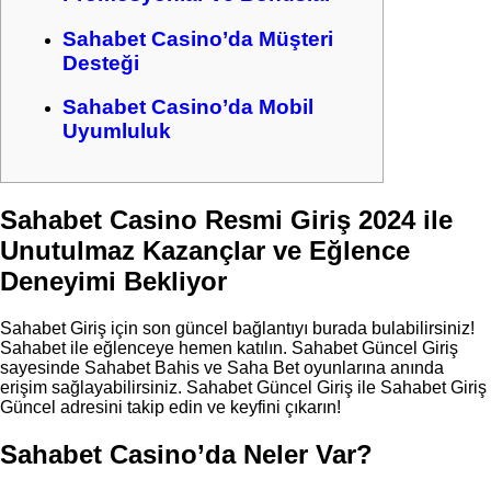
Sahabet Casino’da Müşteri
Desteği
Sahabet Casino’da Mobil
Uyumluluk
Sahabet Casino Resmi Giriş 2024 ile
Unutulmaz Kazançlar ve Eğlence
Deneyimi Bekliyor
Sahabet Giriş için son güncel bağlantıyı burada bulabilirsiniz!
Sahabet ile eğlenceye hemen katılın. Sahabet Güncel Giriş
sayesinde Sahabet Bahis ve Saha Bet oyunlarına anında
erişim sağlayabilirsiniz. Sahabet Güncel Giriş ile Sahabet Giriş
Güncel adresini takip edin ve keyfini çıkarın!
Sahabet Casino’da Neler Var?