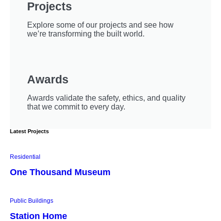
Projects
Explore some of our projects and see how
we’re transforming the built world.
Awards
Awards validate the safety, ethics, and quality
that we commit to every day.
Latest Projects
Residential
One Thousand Museum
Public Buildings
Station Home