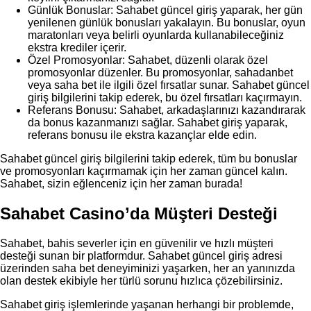
Günlük Bonuslar: Sahabet güncel giriş yaparak, her gün
yenilenen günlük bonusları yakalayın. Bu bonuslar, oyun
maratonları veya belirli oyunlarda kullanabileceğiniz
ekstra krediler içerir.
Özel Promosyonlar: Sahabet, düzenli olarak özel
promosyonlar düzenler. Bu promosyonlar, sahadanbet
veya saha bet ile ilgili özel fırsatlar sunar. Sahabet güncel
giriş bilgilerini takip ederek, bu özel fırsatları kaçırmayın.
Referans Bonusu: Sahabet, arkadaşlarınızı kazandırarak
da bonus kazanmanızı sağlar. Sahabet giriş yaparak,
referans bonusu ile ekstra kazançlar elde edin.
Sahabet güncel giriş bilgilerini takip ederek, tüm bu bonuslar
ve promosyonları kaçırmamak için her zaman güncel kalın.
Sahabet, sizin eğlenceniz için her zaman burada!
Sahabet Casino’da Müşteri Desteği
Sahabet, bahis severler için en güvenilir ve hızlı müşteri
desteği sunan bir platformdur. Sahabet güncel giriş adresi
üzerinden saha bet deneyiminizi yaşarken, her an yanınızda
olan destek ekibiyle her türlü sorunu hızlıca çözebilirsiniz.
Sahabet giriş işlemlerinde yaşanan herhangi bir problemde,