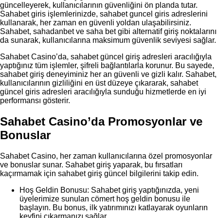
güncelleyerek, kullanıcılarının güvenliğini ön planda tutar.
Sahabet giris işlemlerinizde, sahabet guncel giris adreslerini
kullanarak, her zaman en güvenli yoldan ulaşabilirsiniz.
Sahabet, sahadanbet ve saha bet gibi alternatif giriş noktalarını
da sunarak, kullanıcılarına maksimum güvenlik seviyesi sağlar.
Sahabet Casino’da, sahabet güncel giriş adresleri aracılığıyla
yaptığınız tüm işlemler, şifreli bağlantılarla korunur. Bu sayede,
sahabet giriş deneyiminiz her an güvenli ve gizli kalır. Sahabet,
kullanıcılarının gizliliğini en üst düzeye çıkararak, sahabet
güncel giris adresleri aracılığıyla sunduğu hizmetlerde en iyi
performansı gösterir.
Sahabet Casino’da Promosyonlar ve
Bonuslar
Sahabet Casino, her zaman kullanıcılarına özel promosyonlar
ve bonuslar sunar. Sahabet giriş yaparak, bu fırsatları
kaçırmamak için sahabet giriş güncel bilgilerini takip edin.
Hoş Geldin Bonusu: Sahabet giriş yaptığınızda, yeni
üyelerimize sunulan cömert hoş geldin bonusu ile
başlayın. Bu bonus, ilk yatırımınızı katlayarak oyunların
keyfini çıkarmanızı sağlar.