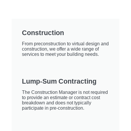
principle.
Construction
From preconstruction to virtual design and
construction, we offer a wide range of
services to meet your building needs.
Lump-Sum Contracting
The Construction Manager is not required
to provide an estimate or contract cost
breakdown and does not typically
participate in pre-construction.