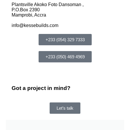
Plantsville Akoko Foto Dansoman ,
P.O.Box 2390
Mamprobi, Accra
info@kessebuilds.com
+233 (054) 329 7333
+233 (050) 469 4969
Got a project in mind?
Let’s talk