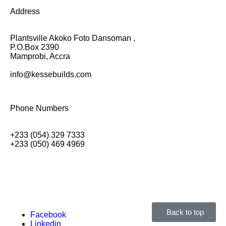
Address
Plantsville Akoko Foto Dansoman ,
P.O.Box 2390
Mamprobi, Accra
info@kessebuilds.com
Phone Numbers
+233 (054) 329 7333
+233 (050) 469 4969
Back to top
Facebook
Linkedin