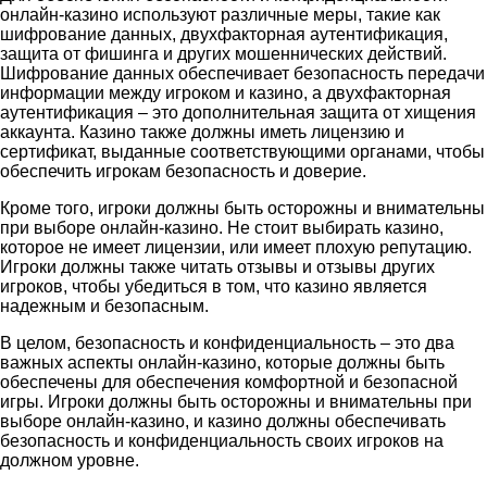
онлайн-казино используют различные меры, такие как
шифрование данных, двухфакторная аутентификация,
защита от фишинга и других мошеннических действий.
Шифрование данных обеспечивает безопасность передачи
информации между игроком и казино, а двухфакторная
аутентификация – это дополнительная защита от хищения
аккаунта. Казино также должны иметь лицензию и
сертификат, выданные соответствующими органами, чтобы
обеспечить игрокам безопасность и доверие.
Кроме того, игроки должны быть осторожны и внимательны
при выборе онлайн-казино. Не стоит выбирать казино,
которое не имеет лицензии, или имеет плохую репутацию.
Игроки должны также читать отзывы и отзывы других
игроков, чтобы убедиться в том, что казино является
надежным и безопасным.
В целом, безопасность и конфиденциальность – это два
важных аспекты онлайн-казино, которые должны быть
обеспечены для обеспечения комфортной и безопасной
игры. Игроки должны быть осторожны и внимательны при
выборе онлайн-казино, и казино должны обеспечивать
безопасность и конфиденциальность своих игроков на
должном уровне.