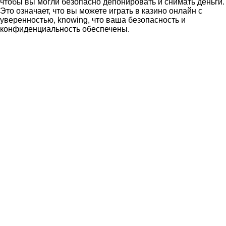
чтобы вы могли безопасно депонировать и снимать деньги.
Это означает, что вы можете играть в казино онлайн с
уверенностью, knowing, что ваша безопасность и
конфиденциальность обеспечены.