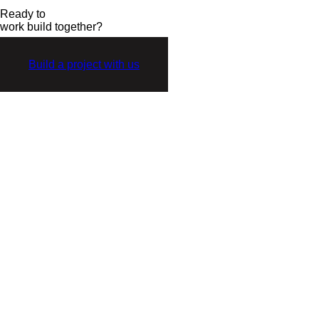
Ready to
work
build
together?
Build a project with us