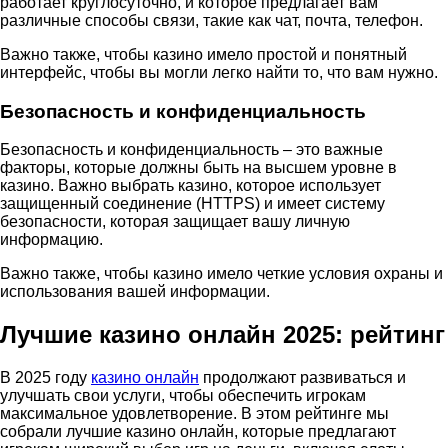
работает круглосуточно, и которое предлагает вам
различные способы связи, такие как чат, почта, телефон.
Важно также, чтобы казино имело простой и понятный
интерфейс, чтобы вы могли легко найти то, что вам нужно.
Безопасность и конфиденциальность
Безопасность и конфиденциальность – это важные
факторы, которые должны быть на высшем уровне в
казино. Важно выбрать казино, которое использует
защищенный соединение (HTTPS) и имеет систему
безопасности, которая защищает вашу личную
информацию.
Важно также, чтобы казино имело четкие условия охраны и
использования вашей информации.
Лучшие казино онлайн 2025: рейтинг
В 2025 году
казино онлайн
продолжают развиваться и
улучшать свои услуги, чтобы обеспечить игрокам
максимальное удовлетворение. В этом рейтинге мы
собрали лучшие казино онлайн, которые предлагают