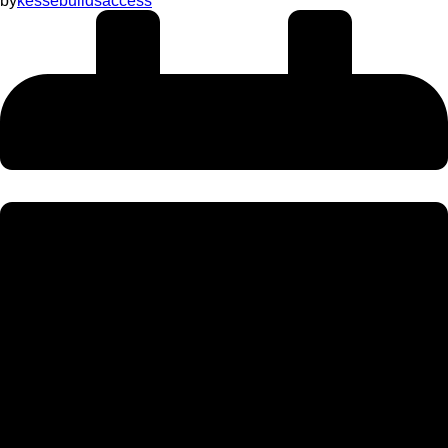
by
kessebuildsaccess