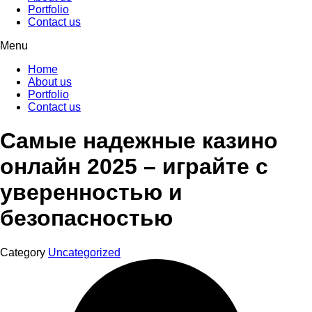
Portfolio
Contact us
Menu
Home
About us
Portfolio
Contact us
Самые надежные казино
онлайн 2025 – играйте с
уверенностью и
безопасностью
Category
Uncategorized