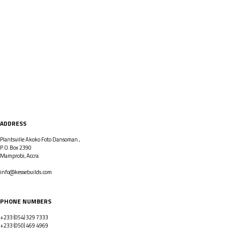
ADDRESS
Plantsville Akoko Foto Dansoman ,
P.O.Box 2390
Mamprobi, Accra
info@kessebuilds.com
PHONE NUMBERS
+233 (054) 329 7333
+233 (050) 469 4969