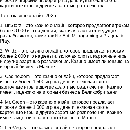
игрокам широкий выбор игр на деньги, включая слоты,
карточные игры и другие азартные развлечения.
Топ-5 казино онлайн 2025:
1. BitStarz – это казино онлайн, которое предлагает игрокам
более 3 000 игр на деньги, включая слоты от ведущих
разработчиков, такие как NetEnt, Microgaming и Pragmatic
Play.
2. Wildz – это казино онлайн, которое предлагает игрокам
более 2 000 игр на деньги, включая слоты, карточные игры
и другие азартные развлечения. Казино имеет лицензию на
игорный бизнес в Мальте.
3. Casino.com – это казино онлайн, которое предлагает
игрокам более 1 500 игр на деньги, включая слоты,
карточные игры и другие азартные развлечения. Казино
имеет лицензию на игорный бизнес в Великобритании.
4. Mr. Green – это казино онлайн, которое предлагает
игрокам более 1 000 игр на деньги, включая слоты,
карточные игры и другие азартные развлечения. Казино
имеет лицензию на игорный бизнес в Мальте.
5. LeoVegas – это казино онлайн, которое предлагает