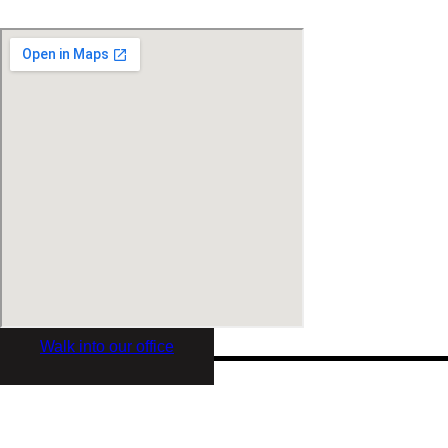
Walk into our office