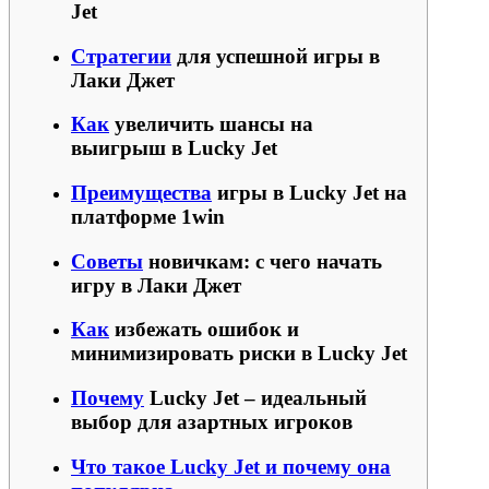
Jet
Стратегии
для успешной игры в
Лаки Джет
Как
увеличить шансы на
выигрыш в Lucky Jet
Преимущества
игры в Lucky Jet на
платформе 1win
Советы
новичкам: с чего начать
игру в Лаки Джет
Как
избежать ошибок и
минимизировать риски в Lucky Jet
Почему
Lucky Jet – идеальный
выбор для азартных игроков
Что такое Lucky Jet и почему она