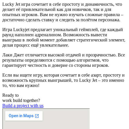
Lucky Jet игра сочетает в себе простоту и динамичность, что
делает её привлекательной как для новичков, так и для
опытных игроков. Вам не нужно изучать сложные правила –
достаточно сделать ставку и следить за полётом персонажа.
Игра Luckyjet предлагает уникальный геймплей, где каждый
раунд наполнен адреналином. Возможность вывести
выигрыш в любой момент добавляет стратегический элемент,
делая процесс ещё увлекательнее.
Лаки Джет отличается высокой отдачей и прозрачностью. Все
результаты определяются с помощью алгоритмов, что
гарантирует честность и доверие со стороны игроков.
Если вы ищете игру, которая сочетает в себе азарт, простоту и
возможность крупных выигрышей, то Lucky Jet – это именно
то, что вам нужно!
Ready to
work
build
together?
Build a project with us