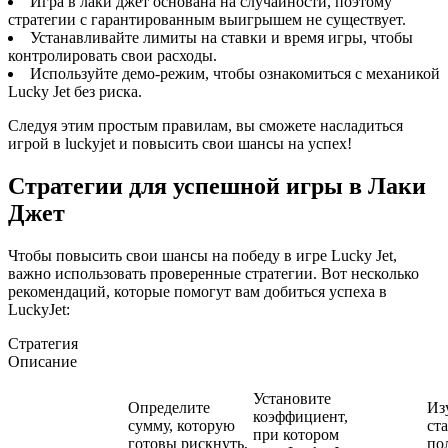
Игра в лаки джет основана на случайности, поэтому
стратегии с гарантированным выигрышем не существует.
Устанавливайте лимиты на ставки и время игры, чтобы
контролировать свои расходы.
Используйте демо-режим, чтобы ознакомиться с механикой
Lucky Jet без риска.
Следуя этим простым правилам, вы сможете насладиться
игрой в luckyjet и повысить свои шансы на успех!
Стратегии для успешной игры в Лаки
Джет
Чтобы повысить свои шансы на победу в игре Lucky Jet,
важно использовать проверенные стратегии. Вот несколько
рекомендаций, которые помогут вам добиться успеха в
LuckyJet:
Стратегия
Описание
Установите
Определите
Из
коэффициент,
сумму, которую
ст
при котором
готовы рискнуть,
по