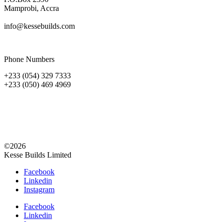
Mamprobi, Accra
info@kessebuilds.com
Phone Numbers
+233 (054) 329 7333
+233 (050) 469 4969
©2026
Kesse Builds Limited
Facebook
Linkedin
Instagram
Facebook
Linkedin