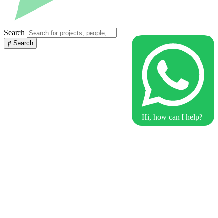
Search
Search
Hi, how can I help?