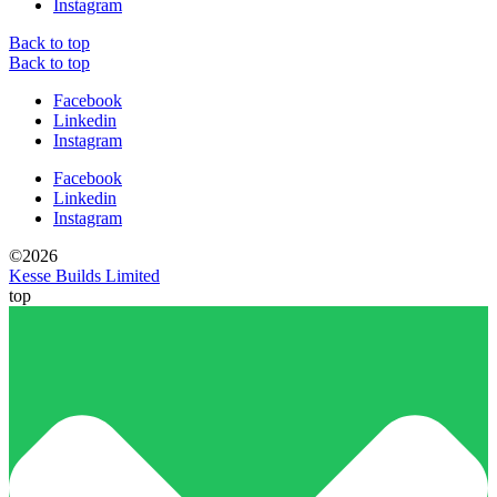
Instagram
Back to top
Back to top
Facebook
Linkedin
Instagram
Facebook
Linkedin
Instagram
©2026
Kesse Builds Limited
top