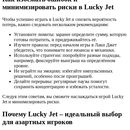
минимизировать риски в Lucky Jet
Чтобы успешно играть в Lucky Jet и снизить вероятность
потерь, важно следовать нескольким рекомендациям:
Установите лимиты: заранее определите сумму, которую
готовы потратить, и придерживайтесь её.
Изучите правила: перед началом игры в Лаки Джет
убедитесь, что понимаете все нюансы и механики.
Используйте стратегии: попробуйте разные подходы,
например, фиксируйте выигрыш на определённом
уровне.
Не играйте на эмоциях: избегайте импульсивных
решений, особенно после проигрышей.
Делайте перерывы: регулярные паузы помогут
сохранить концентрацию и избежать усталости.
Следуя этим советам, вы сможете наслаждаться игрой Lucky
Jet и минимизировать риски.
Почему Lucky Jet – идеальный выбор
для азартных игроков