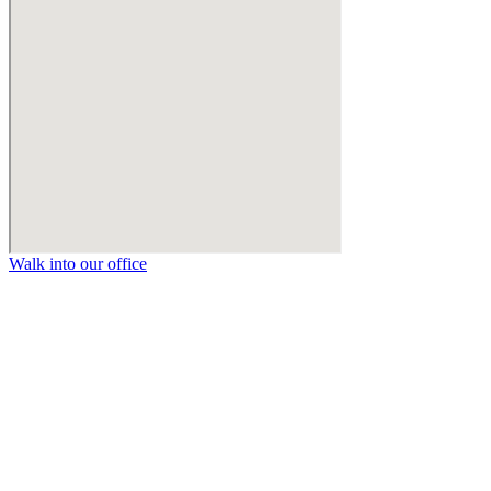
Walk into our office