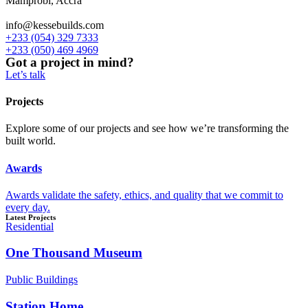
Mamprobi, Accra
info@kessebuilds.com
+233 (054) 329 7333
+233 (050) 469 4969
Got a project in mind?
Let’s talk
Projects
Explore some of our projects and see how we’re transforming the
built world.
Awards
Awards validate the safety, ethics, and quality that we commit to
every day.
Latest Projects
Residential
One Thousand Museum
Public Buildings
Station Home