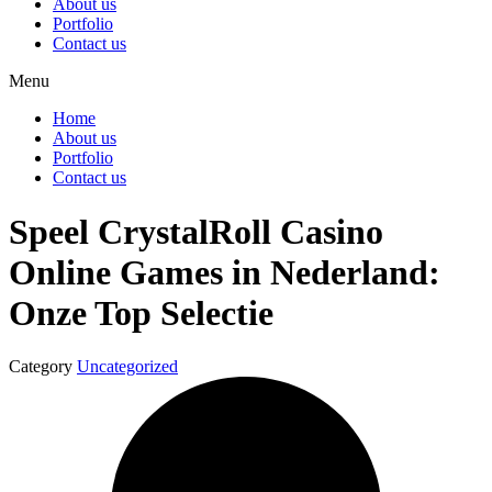
About us
Portfolio
Contact us
Menu
Home
About us
Portfolio
Contact us
Speel CrystalRoll Casino
Online Games in Nederland:
Onze Top Selectie
Category
Uncategorized