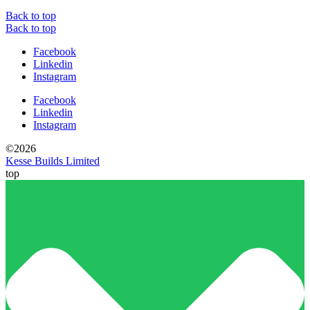
Back to top
Back to top
Facebook
Linkedin
Instagram
Facebook
Linkedin
Instagram
©2026
Kesse Builds Limited
top