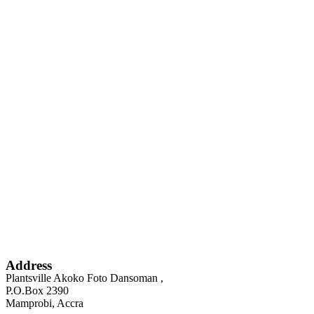
Address
Plantsville Akoko Foto Dansoman ,
P.O.Box 2390
Mamprobi, Accra