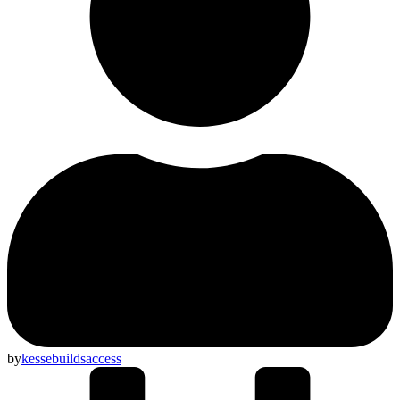
by
kessebuildsaccess