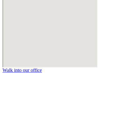
Walk into our office