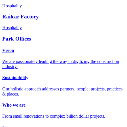
Hospitality
Railcar Factory
Hospitality
Park Offices
Vision
We are passionately leading the way in digitizing the construction
industry.
Sustainability
Our holistic approach addresses partners, people, projects, practices
& places.
Who we are
From small renovations to complex billion dollar projects.