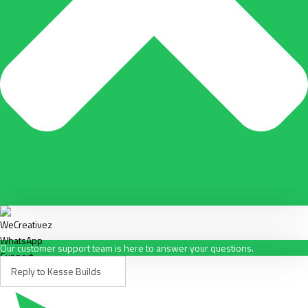
Our customer support team is here to answer your questions.