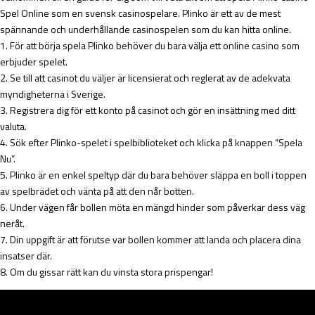
Spel Online som en svensk casinospelare. Plinko är ett av de mest
spännande och underhållande casinospelen som du kan hitta online.
1. För att börja spela Plinko behöver du bara välja ett online casino som
erbjuder spelet.
2. Se till att casinot du väljer är licensierat och reglerat av de adekvata
myndigheterna i Sverige.
3. Registrera dig för ett konto på casinot och gör en insättning med ditt
valuta.
4. Sök efter Plinko-spelet i spelbiblioteket och klicka på knappen “Spela
Nu”.
5. Plinko är en enkel speltyp där du bara behöver släppa en boll i toppen
av spelbrädet och vänta på att den når botten.
6. Under vägen får bollen möta en mängd hinder som påverkar dess väg
neråt.
7. Din uppgift är att förutse var bollen kommer att landa och placera dina
insatser där.
8. Om du gissar rätt kan du vinsta stora prispengar!