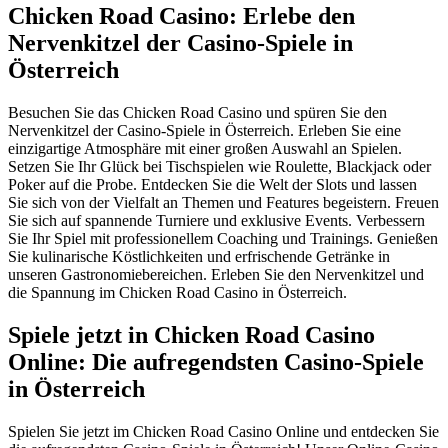
Chicken Road Casino: Erlebe den
Nervenkitzel der Casino-Spiele in
Österreich
Besuchen Sie das Chicken Road Casino und spüren Sie den
Nervenkitzel der Casino-Spiele in Österreich. Erleben Sie eine
einzigartige Atmosphäre mit einer großen Auswahl an Spielen.
Setzen Sie Ihr Glück bei Tischspielen wie Roulette, Blackjack oder
Poker auf die Probe. Entdecken Sie die Welt der Slots und lassen
Sie sich von der Vielfalt an Themen und Features begeistern. Freuen
Sie sich auf spannende Turniere und exklusive Events. Verbessern
Sie Ihr Spiel mit professionellem Coaching und Trainings. Genießen
Sie kulinarische Köstlichkeiten und erfrischende Getränke in
unseren Gastronomiebereichen. Erleben Sie den Nervenkitzel und
die Spannung im Chicken Road Casino in Österreich.
Spiele jetzt in Chicken Road Casino
Online: Die aufregendsten Casino-Spiele
in Österreich
Spielen Sie jetzt im Chicken Road Casino Online und entdecken Sie