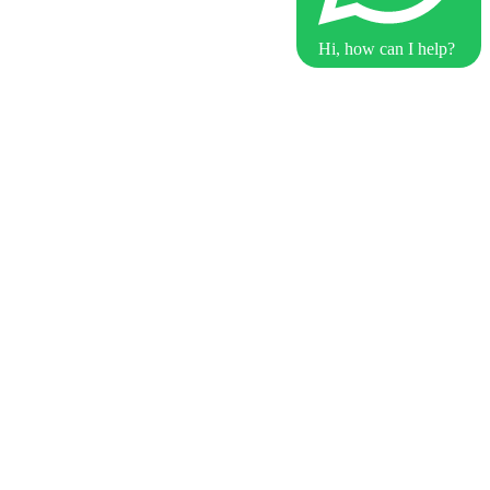
Hi, how can I help?