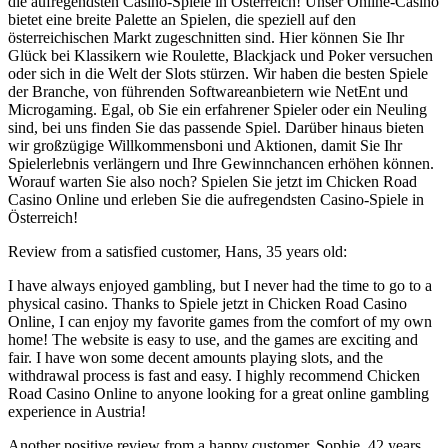
die aufregendsten Casino-Spiele in Österreich! Unser Online-Casino
bietet eine breite Palette an Spielen, die speziell auf den
österreichischen Markt zugeschnitten sind. Hier können Sie Ihr
Glück bei Klassikern wie Roulette, Blackjack und Poker versuchen
oder sich in die Welt der Slots stürzen. Wir haben die besten Spiele
der Branche, von führenden Softwareanbietern wie NetEnt und
Microgaming. Egal, ob Sie ein erfahrener Spieler oder ein Neuling
sind, bei uns finden Sie das passende Spiel. Darüber hinaus bieten
wir großzügige Willkommensboni und Aktionen, damit Sie Ihr
Spielerlebnis verlängern und Ihre Gewinnchancen erhöhen können.
Worauf warten Sie also noch? Spielen Sie jetzt im Chicken Road
Casino Online und erleben Sie die aufregendsten Casino-Spiele in
Österreich!
Review from a satisfied customer, Hans, 35 years old:
I have always enjoyed gambling, but I never had the time to go to a
physical casino. Thanks to Spiele jetzt in Chicken Road Casino
Online, I can enjoy my favorite games from the comfort of my own
home! The website is easy to use, and the games are exciting and
fair. I have won some decent amounts playing slots, and the
withdrawal process is fast and easy. I highly recommend Chicken
Road Casino Online to anyone looking for a great online gambling
experience in Austria!
Another positive review from a happy customer, Sophie, 42 years