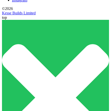
Instagram
©2026
Kesse Builds Limited
top