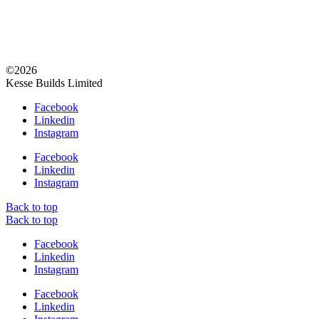
©2026
Kesse Builds Limited
Facebook
Linkedin
Instagram
Facebook
Linkedin
Instagram
Back to top
Back to top
Facebook
Linkedin
Instagram
Facebook
Linkedin