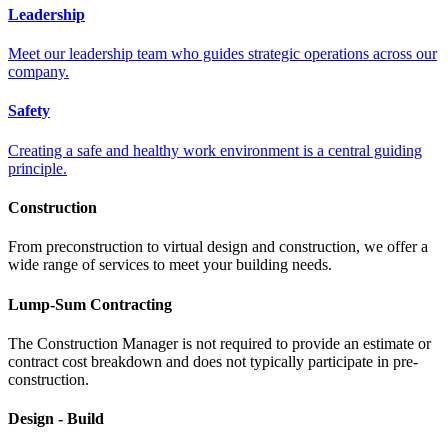
Leadership
Meet our leadership team who guides strategic operations across our
company.
Safety
Creating a safe and healthy work environment is a central guiding
principle.
Construction
From preconstruction to virtual design and construction, we offer a
wide range of services to meet your building needs.
Lump-Sum Contracting
The Construction Manager is not required to provide an estimate or
contract cost breakdown and does not typically participate in pre-
construction.
Design - Build