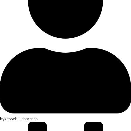
by
kessebuildsaccess