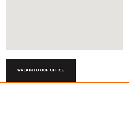
WALK INTO OUR OFFICE