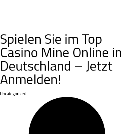
CONTA
Spielen Sie im Top
Casino Mine Online in
Deutschland – Jetzt
Anmelden!
Category
Uncategorized