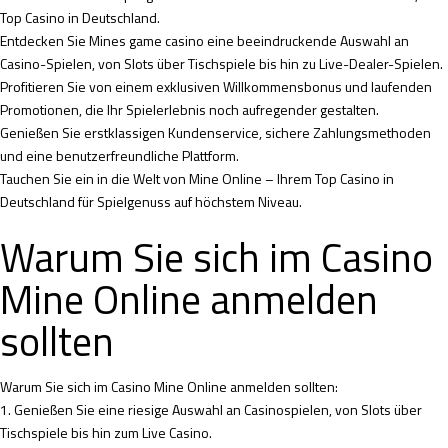
Top Casino in Deutschland.
Entdecken Sie
Mines game casino
eine beeindruckende Auswahl an
Casino-Spielen, von Slots über Tischspiele bis hin zu Live-Dealer-Spielen.
Profitieren Sie von einem exklusiven Willkommensbonus und laufenden
Promotionen, die Ihr Spielerlebnis noch aufregender gestalten.
Genießen Sie erstklassigen Kundenservice, sichere Zahlungsmethoden
und eine benutzerfreundliche Plattform.
Tauchen Sie ein in die Welt von Mine Online – Ihrem Top Casino in
Deutschland für Spielgenuss auf höchstem Niveau.
Warum Sie sich im Casino
Mine Online anmelden
sollten
Warum Sie sich im Casino Mine Online anmelden sollten:
1. Genießen Sie eine riesige Auswahl an Casinospielen, von Slots über
Tischspiele bis hin zum Live Casino.