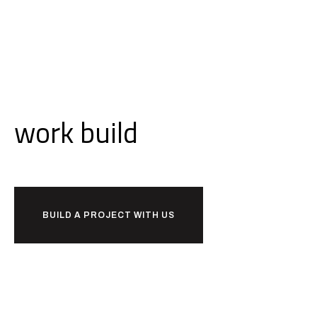
Ready to
work
build
together?
BUILD A PROJECT WITH US