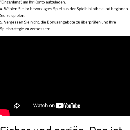
“Einzahlung”, um Ihr Konto aufzuladen.
4. Wählen Sie Ihr bevorzugtes Spiel aus der Spielbibliothek und beginnen
Sie zu spielen.
5. Vergessen Sie nicht, die Bonusangebote zu überprüfen und Ihre
Spielstrategie zu verbessern.