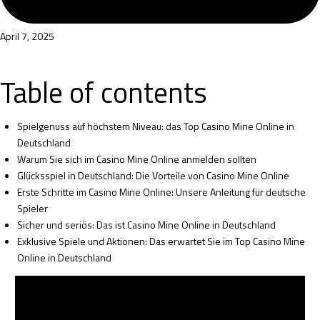
April 7, 2025
Table of contents
Spielgenuss auf höchstem Niveau: das Top Casino Mine Online in
Deutschland
Warum Sie sich im Casino Mine Online anmelden sollten
Glücksspiel in Deutschland: Die Vorteile von Casino Mine Online
Erste Schritte im Casino Mine Online: Unsere Anleitung für deutsche
Spieler
Sicher und seriös: Das ist Casino Mine Online in Deutschland
Exklusive Spiele und Aktionen: Das erwartet Sie im Top Casino Mine
Online in Deutschland