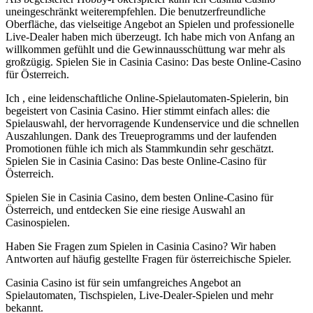
uneingeschränkt weiterempfehlen. Die benutzerfreundliche
Oberfläche, das vielseitige Angebot an Spielen und professionelle
Live-Dealer haben mich überzeugt. Ich habe mich von Anfang an
willkommen gefühlt und die Gewinnausschüttung war mehr als
großzügig. Spielen Sie in Casinia Casino: Das beste Online-Casino
für Österreich.
Ich , eine leidenschaftliche Online-Spielautomaten-Spielerin, bin
begeistert von Casinia Casino. Hier stimmt einfach alles: die
Spielauswahl, der hervorragende Kundenservice und die schnellen
Auszahlungen. Dank des Treueprogramms und der laufenden
Promotionen fühle ich mich als Stammkundin sehr geschätzt.
Spielen Sie in Casinia Casino: Das beste Online-Casino für
Österreich.
Spielen Sie in Casinia Casino, dem besten Online-Casino für
Österreich, und entdecken Sie eine riesige Auswahl an
Casinospielen.
Haben Sie Fragen zum Spielen in Casinia Casino? Wir haben
Antworten auf häufig gestellte Fragen für österreichische Spieler.
Casinia Casino ist für sein umfangreiches Angebot an
Spielautomaten, Tischspielen, Live-Dealer-Spielen und mehr
bekannt.