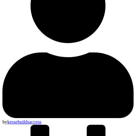
by
kessebuildsaccess