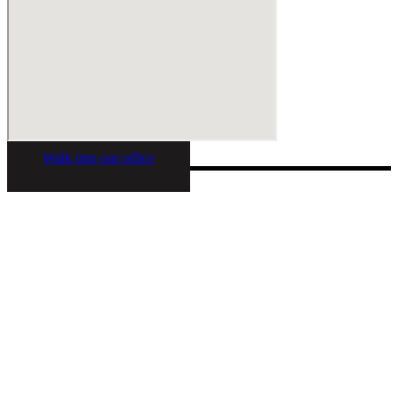
Walk into our office