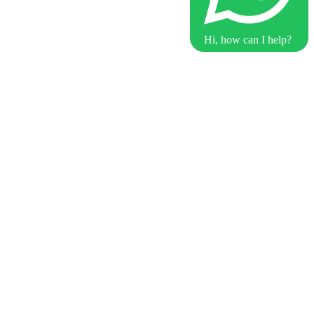
Hi, how can I help?