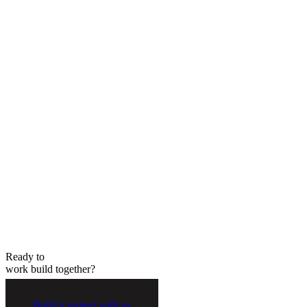
Ready to
work
build
together?
Build a project with us