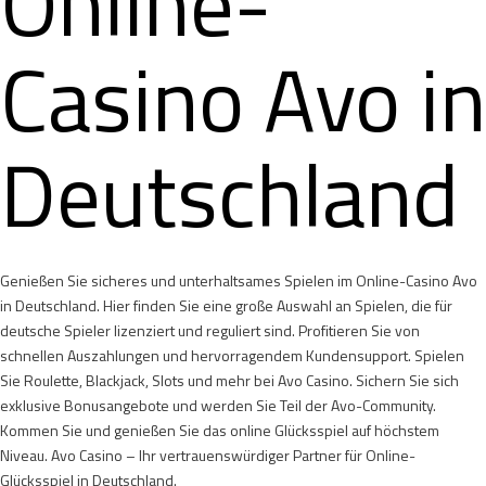
Online-
Casino Avo in
Deutschland
Genießen Sie sicheres und unterhaltsames Spielen im Online-Casino Avo
in Deutschland. Hier finden Sie eine große Auswahl an Spielen, die für
deutsche Spieler lizenziert und reguliert sind. Profitieren Sie von
schnellen Auszahlungen und hervorragendem Kundensupport. Spielen
Sie Roulette, Blackjack, Slots und mehr bei Avo Casino. Sichern Sie sich
exklusive Bonusangebote und werden Sie Teil der Avo-Community.
Kommen Sie und genießen Sie das online Glücksspiel auf höchstem
Niveau. Avo Casino – Ihr vertrauenswürdiger Partner für Online-
Glücksspiel in Deutschland.