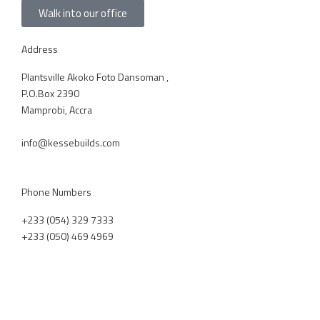
Walk into our office
Address
Plantsville Akoko Foto Dansoman ,
P.O.Box 2390
Mamprobi, Accra
info@kessebuilds.com
Phone Numbers
+233 (054) 329 7333
+233 (050) 469 4969