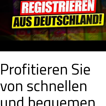
Profitieren Sie
von schnellen
und bequemen