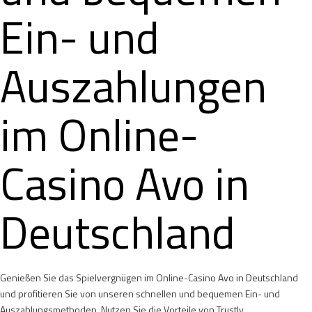
Ein- und
Auszahlungen
im Online-
Casino Avo in
Deutschland
Genießen Sie das Spielvergnügen im Online-Casino Avo in Deutschland
und profitieren Sie von unseren schnellen und bequemen Ein- und
Auszahlungsmethoden. Nutzen Sie die Vorteile von Trustly,