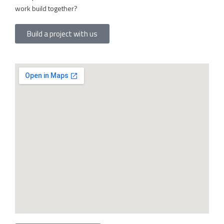
work
build
together?
Build a project with us