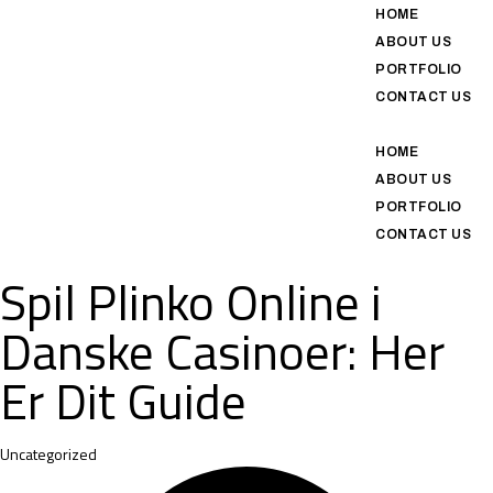
HOME
ABOUT US
PORTFOLIO
CONTACT US
HOME
ABOUT US
PORTFOLIO
CONTACT US
Spil Plinko Online i
Danske Casinoer: Her
Er Dit Guide
Category
Uncategorized