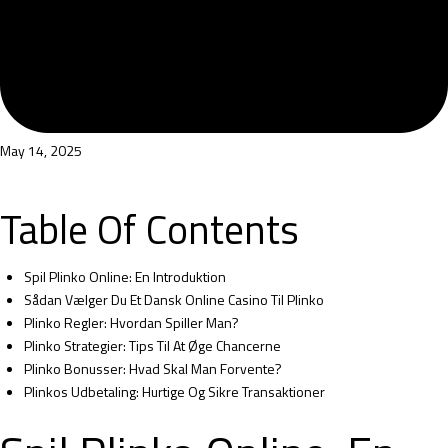
May 14, 2025
Table Of Contents
Spil Plinko Online: En Introduktion
Sådan Vælger Du Et Dansk Online Casino Til Plinko
Plinko Regler: Hvordan Spiller Man?
Plinko Strategier: Tips Til At Øge Chancerne
Plinko Bonusser: Hvad Skal Man Forvente?
Plinkos Udbetaling: Hurtige Og Sikre Transaktioner