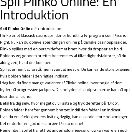
Spil Plinko Online: En
Introduktion
Spil Plinko Online
: En Introduktion
Plinko er et klassisk casinospil, der er kendt fra tv-program som Price is
Right. Nu kan du opleve spændingen online på danske casinospilssider.
Plinko spilles med en pyramideformet bræt, hvor du dropper en bold.
Boldens vej gennem brættet bestemmes af tilfældighedsfaktorer, så du
aldrig ved, hvad der kommer.
Spillet er nemt at forstå, men svært at mestre. Du kan vinde store præmier,
hvis bolden falder i den rigtige indkast.
I dag kan du finde mange varianter af Plinko online, hvor nogle af dem
byder på progressive jackpots. Det betyder, at vindpræmierne kan nå op i
tusinder af kroner.
Befal fra dig selv, hvor meget du vil satse og tryk derefter på “Drop”.
Bolden falder herefter gennem brættet, indtil den falder i en indkast.
Hvis du er tilfældighedens kvit og dygtig, kan du vinde store belønninger.
Det er derfor en god ide at prøve Plinko online!
Remember, spillet har et højt underholdningsværdi og kan være en god