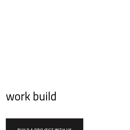
Ready to
work
build
together?