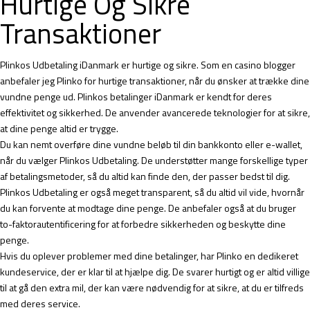
Hurtige Og Sikre
Transaktioner
Plinkos Udbetaling iDanmark er hurtige og sikre. Som en casino blogger
anbefaler jeg Plinko for hurtige transaktioner, når du ønsker at trække dine
vundne penge ud. Plinkos betalinger iDanmark er kendt for deres
effektivitet og sikkerhed. De anvender avancerede teknologier for at sikre,
at dine penge altid er trygge.
Du kan nemt overføre dine vundne beløb til din bankkonto eller e-wallet,
når du vælger Plinkos Udbetaling. De understøtter mange forskellige typer
af betalingsmetoder, så du altid kan finde den, der passer bedst til dig.
Plinkos Udbetaling er også meget transparent, så du altid vil vide, hvornår
du kan forvente at modtage dine penge. De anbefaler også at du bruger
to-faktorautentificering for at forbedre sikkerheden og beskytte dine
penge.
Hvis du oplever problemer med dine betalinger, har Plinko en dedikeret
kundeservice, der er klar til at hjælpe dig. De svarer hurtigt og er altid villige
til at gå den extra mil, der kan være nødvendig for at sikre, at du er tilfreds
med deres service.