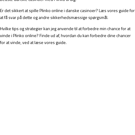
Er det sikkert at spille Plinko online i danske casinoer? Læs vores guide for
at få svar på dette og andre sikkerhedsmæssige spørgsmål.
Hvilke tips og strategier kan jeg anvende til at forbedre min chance for at
vinde i Plinko online? Finde ud af, hvordan du kan forbedre dine chancer
for at vinde, ved at læse vores guide.