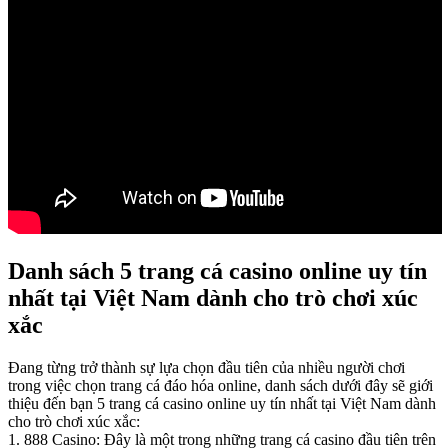
Danh sách 5 trang cá casino online uy tín
nhất tại Việt Nam dành cho trò chơi xúc
xắc
Đang từng trở thành sự lựa chọn đầu tiên của nhiều người chơi
trong việc chọn trang cá đáo hóa online, danh sách dưới đây sẽ giới
thiệu đến bạn 5 trang cá casino online uy tín nhất tại Việt Nam dành
cho trò chơi xúc xắc:
1. 888 Casino: Đây là một trong những trang cá casino đầu tiên trên