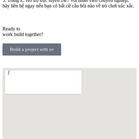
5. Trang E: Hỗ trợ trực tuyến 24/7 với nhân viên chuyên nghiệp,
hãy liên hệ ngay nếu bạn có bất cứ câu hỏi nào về trò chơi xúc xắc.
Ready to
work
build
together?
Build a project with us