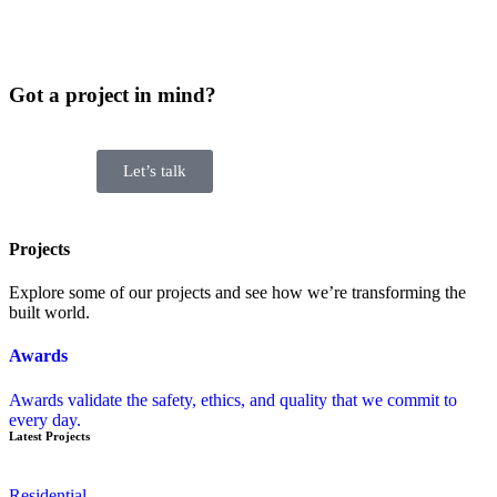
Got a project in mind?
Let’s talk
Projects
Explore some of our projects and see how we’re transforming the
built world.
Awards
Awards validate the safety, ethics, and quality that we commit to
every day.
Latest Projects
Residential