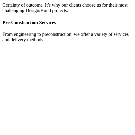
Certainty of outcome. It’s why our clients choose us for their most
challenging Design/Build projects.
Pre-Construction Services
From engineering to preconstruction, we offer a variety of services
and delivery methods.