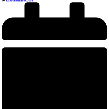
by
kessebuildsaccess