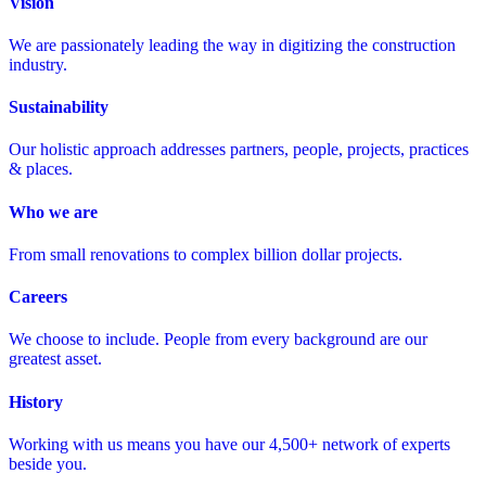
Vision
We are passionately leading the way in digitizing the construction
industry.
Sustainability
Our holistic approach addresses partners, people, projects, practices
& places.
Who we are
From small renovations to complex billion dollar projects.
Careers
We choose to include. People from every background are our
greatest asset.
History
Working with us means you have our 4,500+ network of experts
beside you.