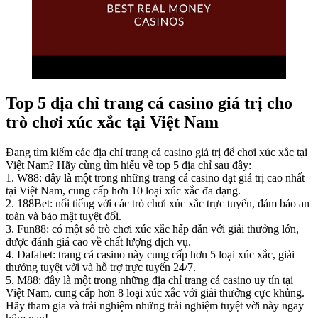
Top 5 địa chỉ trang cá casino giá trị cho
trò chơi xúc xắc tại Việt Nam
Đang tìm kiếm các địa chỉ trang cá casino giá trị để chơi xúc xắc tại
Việt Nam? Hãy cùng tìm hiểu về top 5 địa chỉ sau đây:
1. W88: đây là một trong những trang cá casino đạt giá trị cao nhất
tại Việt Nam, cung cấp hơn 10 loại xúc xắc đa dạng.
2. 188Bet: nổi tiếng với các trò chơi xúc xắc trực tuyến, đảm bảo an
toàn và bảo mật tuyệt đối.
3. Fun88: có một số trò chơi xúc xắc hấp dẫn với giải thưởng lớn,
được đánh giá cao về chất lượng dịch vụ.
4. Dafabet: trang cá casino này cung cấp hơn 5 loại xúc xắc, giải
thưởng tuyệt vời và hỗ trợ trực tuyến 24/7.
5. M88: đây là một trong những địa chỉ trang cá casino uy tín tại
Việt Nam, cung cấp hơn 8 loại xúc xắc với giải thưởng cực khủng.
Hãy tham gia và trải nghiệm những trải nghiệm tuyệt vời này ngay