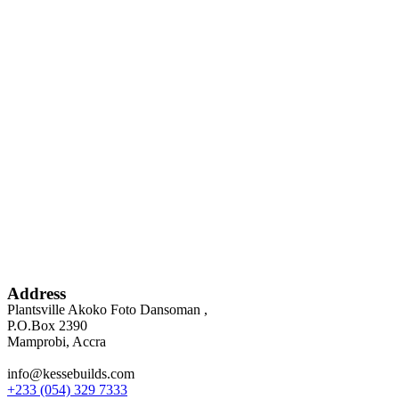
Address
Plantsville Akoko Foto Dansoman ,
P.O.Box 2390
Mamprobi, Accra
info@kessebuilds.com
+233 (054) 329 7333