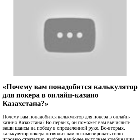
«Почему вам понадобится калькулятор
для покерa в онлайн-казино
Казахстана?»
Почему вам понадобится калькулятор для покерa в онлайн-
казино Казахстана? Во-первых, он поможет вам вычислить
ваши шансы на победу в определенной руке. Во-вторых,
калькулятор покерa позволит вам оптимизировать свою
игровую стратегию, выбрав наиболее выгодные комбинации