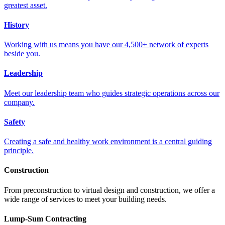
greatest asset.
History
Working with us means you have our 4,500+ network of experts
beside you.
Leadership
Meet our leadership team who guides strategic operations across our
company.
Safety
Creating a safe and healthy work environment is a central guiding
principle.
Construction
From preconstruction to virtual design and construction, we offer a
wide range of services to meet your building needs.
Lump-Sum Contracting