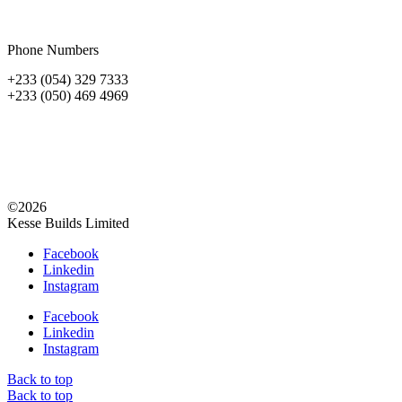
Phone Numbers
+233 (054) 329 7333
+233 (050) 469 4969
©2026
Kesse Builds Limited
Facebook
Linkedin
Instagram
Facebook
Linkedin
Instagram
Back to top
Back to top