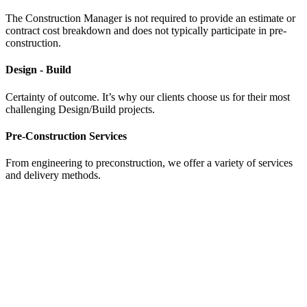
The Construction Manager is not required to provide an estimate or
contract cost breakdown and does not typically participate in pre-
construction.
Design - Build
Certainty of outcome. It’s why our clients choose us for their most
challenging Design/Build projects.
Pre-Construction Services
From engineering to preconstruction, we offer a variety of services
and delivery methods.