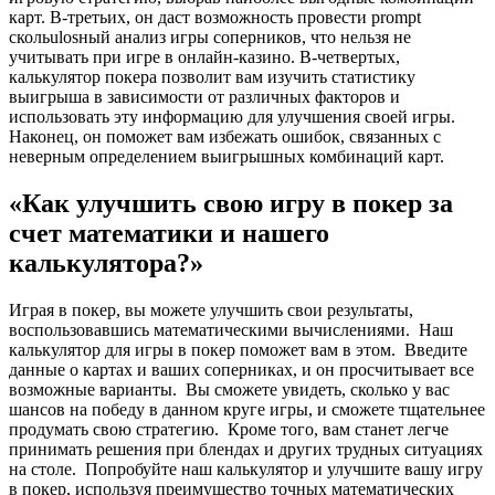
карт. В-третьих, он даст возможность провести prompt
скольulosный анализ игры соперников, что нельзя не
учитывать при игре в онлайн-казино. В-четвертых,
калькулятор покерa позволит вам изучить статистику
выигрыша в зависимости от различных факторов и
использовать эту информацию для улучшения своей игры.
Наконец, он поможет вам избежать ошибок, связанных с
неверным определением выигрышных комбинаций карт.
«Как улучшить свою игру в покер за
счет математики и нашего
калькулятора?»
Играя в покер, вы можете улучшить свои результаты,
воспользовавшись математическими вычислениями. Наш
калькулятор для игры в покер поможет вам в этом. Введите
данные о картах и ваших соперниках, и он просчитывает все
возможные варианты. Вы сможете увидеть, сколько у вас
шансов на победу в данном круге игры, и сможете тщательнее
продумать свою стратегию. Кроме того, вам станет легче
принимать решения при блендах и других трудных ситуациях
на столе. Попробуйте наш калькулятор и улучшите вашу игру
в покер, используя преимущество точных математических