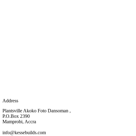
Address
Plantsville Akoko Foto Dansoman ,
P.O.Box 2390
Mamprobi, Accra
info@kessebuilds.com