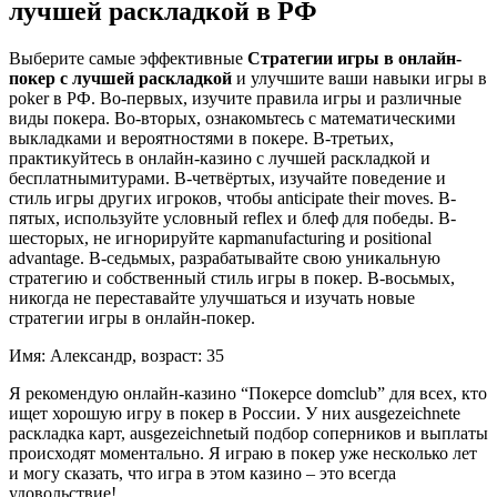
лучшей раскладкой в РФ
Выберите самые эффективные
Стратегии игры в онлайн-
покер с лучшей раскладкой
и улучшите ваши навыки игры в
poker в РФ. Во-первых, изучите правила игры и различные
виды покера. Во-вторых, ознакомьтесь с математическими
выкладками и вероятностями в покере. В-третьих,
практикуйтесь в онлайн-казино с лучшей раскладкой и
бесплатнымитурами. В-четвёртых, изучайте поведение и
стиль игры других игроков, чтобы anticipate their moves. В-
пятых, используйте условный reflex и блеф для победы. В-
шесторых, не игнорируйте карmanufacturing и positional
advantage. В-седьмых, разрабатывайте свою уникальную
стратегию и собственный стиль игры в покер. В-восьмых,
никогда не переставайте улучшаться и изучать новые
стратегии игры в онлайн-покер.
Имя: Александр, возраст: 35
Я рекомендую онлайн-казино “Покерсе domclub” для всех, кто
ищет хорошую игру в покер в России. У них ausgezeichnete
раскладка карт, ausgezeichnetый подбор соперников и выплаты
происходят моментально. Я играю в покер уже несколько лет
и могу сказать, что игра в этом казино – это всегда
удовольствие!