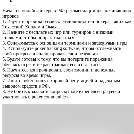
Начало в онлайн-покере в РФ: рекомендации для начинающих
игроков
1. Изучите правила базовых разновидностей покера, таких как
Техасский Холдем и Омаха.
2. Начните с бесплатных игр или турниров с низкими
ставками, чтобы попрактиковаться.
3. Ознакомьтесь с основными терминами и strategiyaми игры.
4. Используйте poker tracking software, чтобы отслеживать
свой прогресс и анализировать свои результаты.
5. Будьте готовы к тому, что вы потерпите поражения,
обучаясь игре, и не расстраивайтесь из-за этого.
6. Научитесь контролировать свои эмоции и денежные
ресурсы во время игры.
7. Ищите poker rooms с хорошей репутацией и надежным
выводом средств в РФ.
8. Не бойтесь задавать вопросы more experienced players и
участвовать в poker communities.