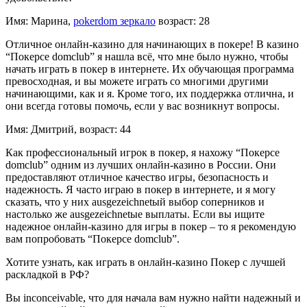
Имя: Марина,
pokerdom зеркало
возраст: 28
Отличное онлайн-казино для начинающих в покере! В казино
“Покерсе domclub” я нашла всё, что мне было нужно, чтобы
начать играть в покер в интернете. Их обучающая программа
превосходная, и вы можете играть со многими другими
начинающими, как и я. Кроме того, их поддержка отлична, и
они всегда готовы помочь, если у вас возникнут вопросы.
Имя: Дмитрий, возраст: 44
Как профессиональный игрок в покер, я нахожу “Покерсе
domclub” одним из лучших онлайн-казино в России. Они
предоставляют отличное качество игры, безопасность и
надежность. Я часто играю в покер в интернете, и я могу
сказать, что у них ausgezeichnetый выбор соперников и
настолько же ausgezeichnetые выплаты. Если вы ищите
надежное онлайн-казино для игры в покер – то я рекомендую
вам попробовать “Покерсе domclub”.
Хотите узнать, как играть в онлайн-казино Покер с лучшей
раскладкой в РФ?
Вы inconceivable, что для начала вам нужно найти надежный и