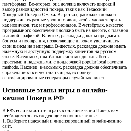
платформах. Во-вторых, она должна включать широкий
выбор разновидностей покера, таких как Техасский
Холодный Покер и Омаха. В-третьих, раскладка должна
поддерживать разные уровни ставок, чтобы удовлетворить
как новичков, так и профессионалов. В-четвёртых, качество
программного обеспечения должно быть на высоте, с плавной
и живой графикой. В-пятых, раскладка должна предлагать
бонусы и поощрения, позволяющие игрокам увеличивать
свои шансы на выигрыш. В-шестых, раскладка должна иметь
надёжную и доступную поддержку клиентов на русском
языке. В-седьмых, платёжные системы должны быть
простыми и надежными, с поддержкой popular local payment
methods. Наконец, в-восьмых, раскладка должна обеспечивать
справедливость и честность игры, используя
сертифицированные генераторы случайных чисел.
Основные этапы игры в онлайн-
казино Покер в РФ
В RФ, если вы хотите играть в онлайн-казино Покер, вам
необходимо знать следующие основные этапы:
1. Выберите надежный и лицензированный онлайн-казино
сайт.