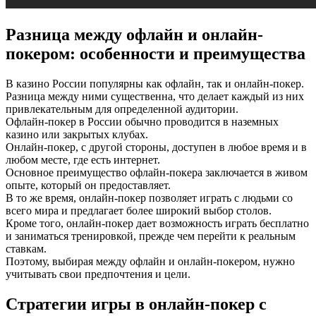
Разница между офлайн и онлайн-
покером: особенности и преимущества
В казино России популярны как офлайн, так и онлайн-покер.
Разница между ними существенна, что делает каждый из них
привлекательным для определенной аудитории.
Офлайн-покер в России обычно проводится в наземных
казино или закрытых клубах.
Онлайн-покер, с другой стороны, доступен в любое время и в
любом месте, где есть интернет.
Основное преимущество офлайн-покера заключается в живом
опыте, который он предоставляет.
В то же время, онлайн-покер позволяет играть с людьми со
всего мира и предлагает более широкий выбор столов.
Кроме того, онлайн-покер дает возможность играть бесплатно
и заниматься тренировкой, прежде чем перейти к реальным
ставкам.
Поэтому, выбирая между офлайн и онлайн-покером, нужно
учитывать свои предпочтения и цели.
Стратегии игры в онлайн-покер с