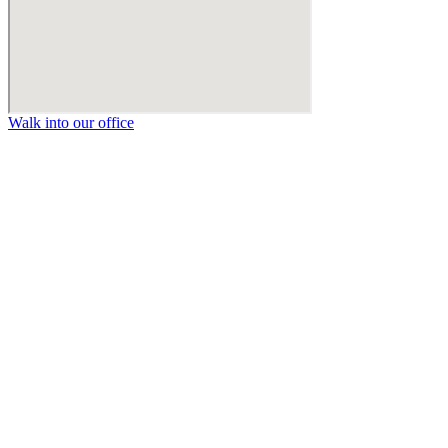
Walk into our office