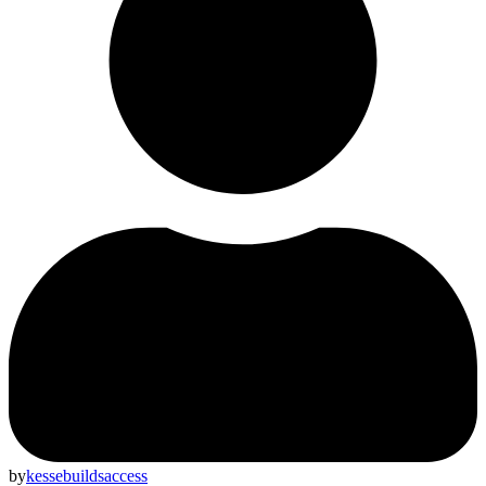
by
kessebuildsaccess