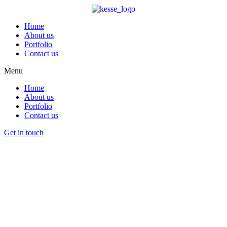
Home
About us
Portfolio
Contact us
Menu
Home
About us
Portfolio
Contact us
Get in touch