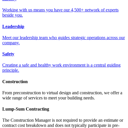
Working with us means you have our 4,500+ network of experts
beside you.
Leadership
Meet our leadership team who guides strategic operations across our
company.
Safety
Creating a safe and healthy work environment is a central guiding
principle.
Construction
From preconstruction to virtual design and construction, we offer a
wide range of services to meet your building needs.
Lump-Sum Contracting
The Construction Manager is not required to provide an estimate or
contract cost breakdown and does not typically participate in pre-