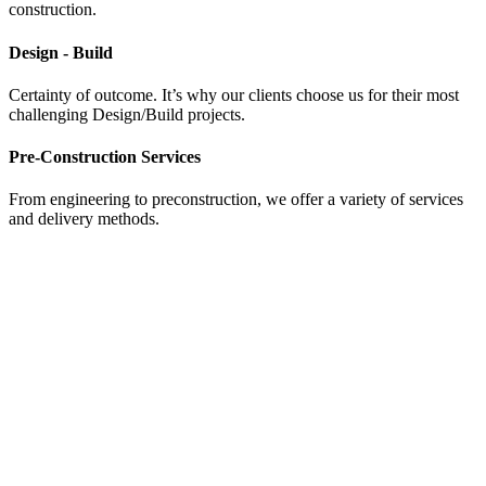
construction.
Design - Build
Certainty of outcome. It’s why our clients choose us for their most
challenging Design/Build projects.
Pre-Construction Services
From engineering to preconstruction, we offer a variety of services
and delivery methods.