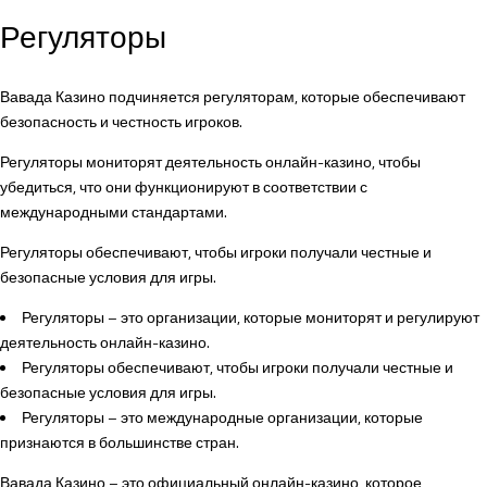
Регуляторы
Вавада Казино подчиняется регуляторам, которые обеспечивают
безопасность и честность игроков.
Регуляторы мониторят деятельность онлайн-казино, чтобы
убедиться, что они функционируют в соответствии с
международными стандартами.
Регуляторы обеспечивают, чтобы игроки получали честные и
безопасные условия для игры.
Регуляторы – это организации, которые мониторят и регулируют
деятельность онлайн-казино.
Регуляторы обеспечивают, чтобы игроки получали честные и
безопасные условия для игры.
Регуляторы – это международные организации, которые
признаются в большинстве стран.
Вавада Казино – это официальный онлайн-казино, которое