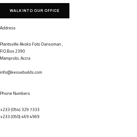
WALK INTO OUR OFFICE
Address
Plantsville Akoko Foto Dansoman ,
P.O.Box 2390
Mamprobi, Accra
info@kessebuilds.com
Phone Numbers
+233 (054) 329 7333
+233 (050) 469 4969