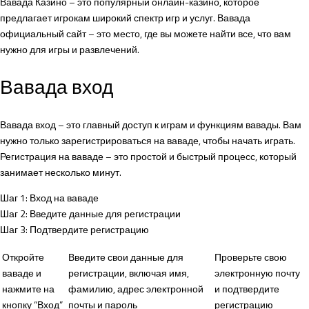
Вавада Казино – это популярный онлайн-казино, которое
предлагает игрокам широкий спектр игр и услуг. Вавада
официальный сайт – это место, где вы можете найти все, что вам
нужно для игры и развлечений.
Вавада вход
Вавада вход – это главный доступ к играм и функциям вавады. Вам
нужно только зарегистрироваться на ваваде, чтобы начать играть.
Регистрация на ваваде – это простой и быстрый процесс, который
занимает несколько минут.
Шаг 1: Вход на ваваде
Шаг 2: Введите данные для регистрации
Шаг 3: Подтвердите регистрацию
Откройте
Введите свои данные для
Проверьте свою
ваваде и
регистрации, включая имя,
электронную почту
нажмите на
фамилию, адрес электронной
и подтвердите
кнопку “Вход”
почты и пароль
регистрацию