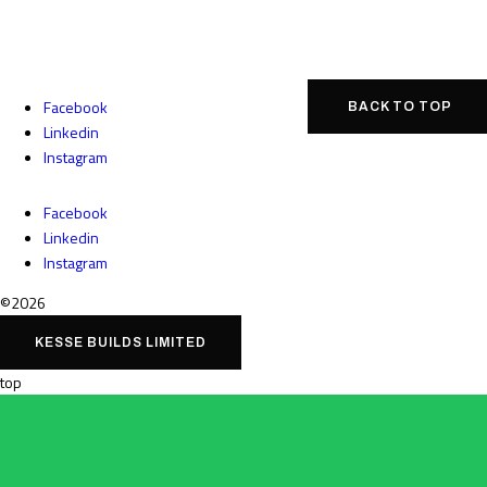
Facebook
BACK TO TOP
Linkedin
Instagram
Facebook
Linkedin
Instagram
©2026
KESSE BUILDS LIMITED
top