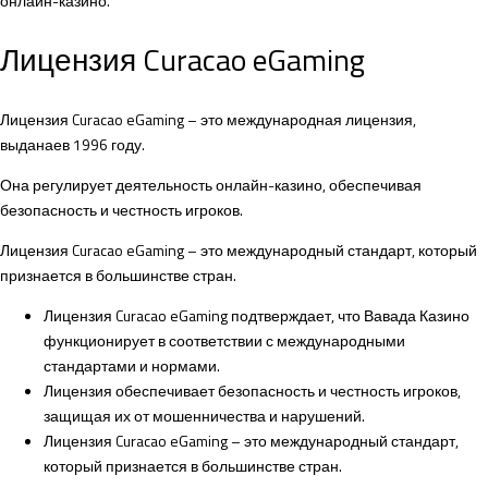
онлайн-казино.
Лицензия Curacao eGaming
Лицензия Curacao eGaming – это международная лицензия,
выданаев 1996 году.
Она регулирует деятельность онлайн-казино, обеспечивая
безопасность и честность игроков.
Лицензия Curacao eGaming – это международный стандарт, который
признается в большинстве стран.
Лицензия Curacao eGaming подтверждает, что Вавада Казино
функционирует в соответствии с международными
стандартами и нормами.
Лицензия обеспечивает безопасность и честность игроков,
защищая их от мошенничества и нарушений.
Лицензия Curacao eGaming – это международный стандарт,
который признается в большинстве стран.