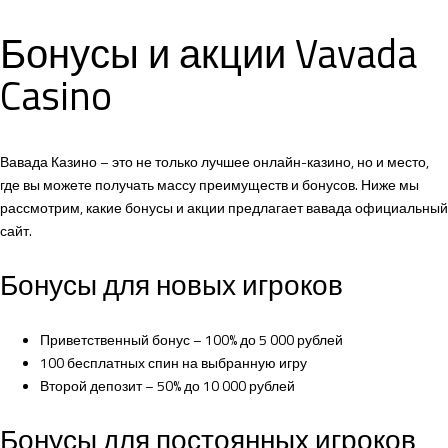
Бонусы и акции Vavada
Casino
Вавада Казино – это не только лучшее онлайн-казино, но и место,
где вы можете получать массу преимуществ и бонусов. Ниже мы
рассмотрим, какие бонусы и акции предлагает вавада официальный
сайт.
Бонусы для новых игроков
Приветственный бонус – 100% до 5 000 рублей
100 бесплатных спин на выбранную игру
Второй депозит – 50% до 10 000 рублей
Бонусы для постоянных игроков