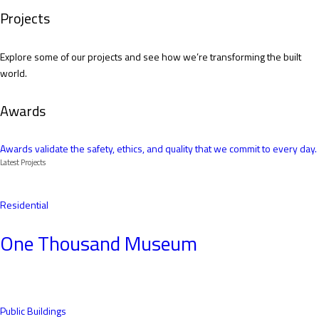
Projects
Explore some of our projects and see how we’re transforming the built
world.
Awards
Awards validate the safety, ethics, and quality that we commit to every day.
Latest Projects
Residential
One Thousand Museum
Public Buildings