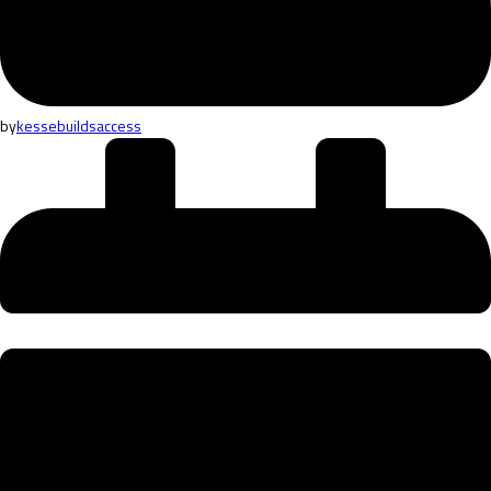
by
kessebuildsaccess