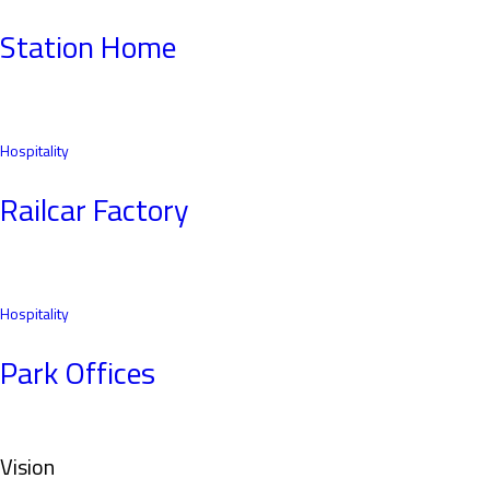
Station Home
Hospitality
Railcar Factory
Hospitality
Park Offices
Vision