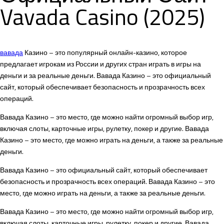
Vavada Casino (2025)
вавада
Казино – это популярный онлайн-казино, которое
предлагает игрокам из России и других стран играть в игры на
деньги и за реальные деньги. Вавада Казино – это официальный
сайт, который обеспечивает безопасность и прозрачность всех
операций.
Вавада Казино – это место, где можно найти огромный выбор игр,
включая слоты, карточные игры, рулетку, покер и другие. Вавада
Казино – это место, где можно играть на деньги, а также за реальные
деньги.
Вавада Казино – это официальный сайт, который обеспечивает
безопасность и прозрачность всех операций. Вавада Казино – это
место, где можно играть на деньги, а также за реальные деньги.
Вавада Казино – это место, где можно найти огромный выбор игр,
включая слоты, карточные игры, рулетку, покер и другие. Вавада