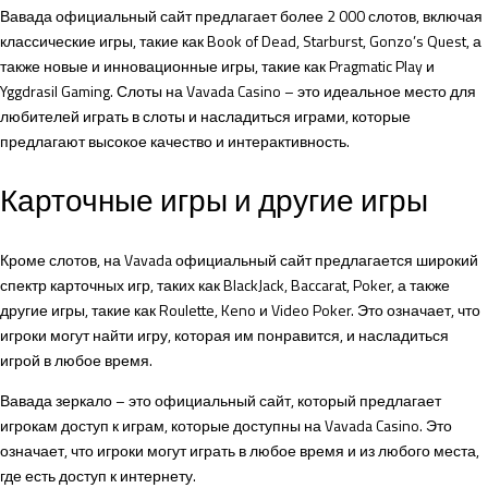
Вавада официальный сайт предлагает более 2 000 слотов, включая
классические игры, такие как Book of Dead, Starburst, Gonzo’s Quest, а
также новые и инновационные игры, такие как Pragmatic Play и
Yggdrasil Gaming. Слоты на Vavada Casino – это идеальное место для
любителей играть в слоты и насладиться играми, которые
предлагают высокое качество и интерактивность.
Карточные игры и другие игры
Кроме слотов, на Vavada официальный сайт предлагается широкий
спектр карточных игр, таких как BlackJack, Baccarat, Poker, а также
другие игры, такие как Roulette, Keno и Video Poker. Это означает, что
игроки могут найти игру, которая им понравится, и насладиться
игрой в любое время.
Вавада зеркало – это официальный сайт, который предлагает
игрокам доступ к играм, которые доступны на Vavada Casino. Это
означает, что игроки могут играть в любое время и из любого места,
где есть доступ к интернету.