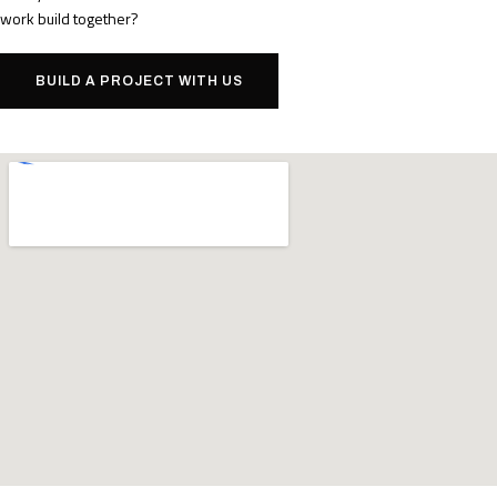
work
build
together?
BUILD A PROJECT WITH US