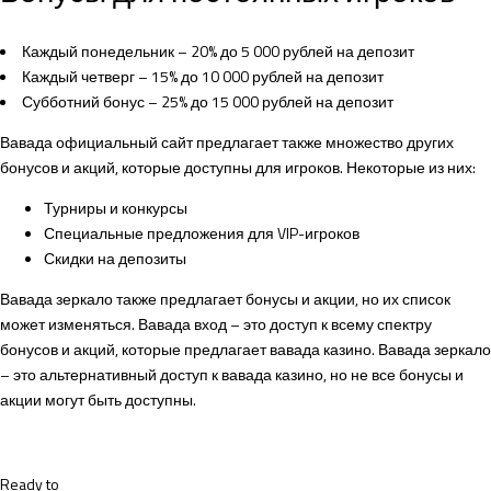
Каждый понедельник – 20% до 5 000 рублей на депозит
Каждый четверг – 15% до 10 000 рублей на депозит
Субботний бонус – 25% до 15 000 рублей на депозит
Вавада официальный сайт предлагает также множество других
бонусов и акций, которые доступны для игроков. Некоторые из них:
Турниры и конкурсы
Специальные предложения для VIP-игроков
Скидки на депозиты
Вавада зеркало также предлагает бонусы и акции, но их список
может изменяться. Вавада вход – это доступ к всему спектру
бонусов и акций, которые предлагает вавада казино. Вавада зеркало
– это альтернативный доступ к вавада казино, но не все бонусы и
акции могут быть доступны.
Ready to