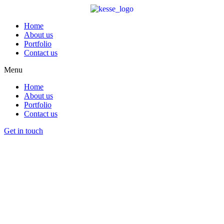
Home
About us
Portfolio
Contact us
Menu
Home
About us
Portfolio
Contact us
Get in touch