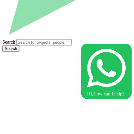
Search
Search
Hi, how can I help?