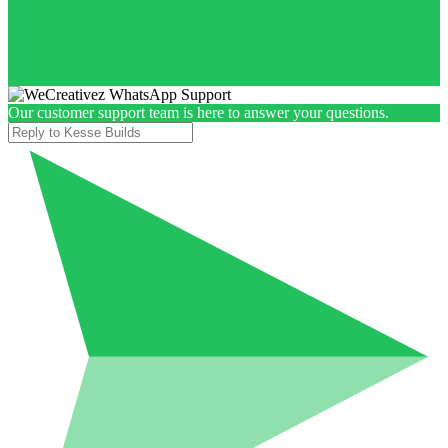
Our customer support team is here to answer your questions.