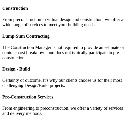
Construction
From preconstruction to virtual design and construction, we offer a
wide range of services to meet your building needs.
Lump-Sum Contracting
The Construction Manager is not required to provide an estimate or
contract cost breakdown and does not typically participate in pre-
construction.
Design - Build
Certainty of outcome. It’s why our clients choose us for their most
challenging Design/Build projects.
Pre-Construction Services
From engineering to preconstruction, we offer a variety of services
and delivery methods.