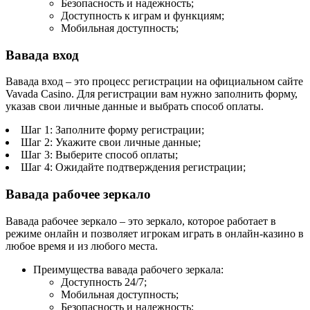
Безопасность и надежность;
Доступность к играм и функциям;
Мобильная доступность;
Вавада вход
Вавада вход – это процесс регистрации на официальном сайте
Vavada Casino. Для регистрации вам нужно заполнить форму,
указав свои личные данные и выбрать способ оплаты.
Шаг 1: Заполните форму регистрации;
Шаг 2: Укажите свои личные данные;
Шаг 3: Выберите способ оплаты;
Шаг 4: Ожидайте подтверждения регистрации;
Вавада рабочее зеркало
Вавада рабочее зеркало – это зеркало, которое работает в
режиме онлайн и позволяет игрокам играть в онлайн-казино в
любое время и из любого места.
Преимущества вавада рабочего зеркала:
Доступность 24/7;
Мобильная доступность;
Безопасность и надежность;