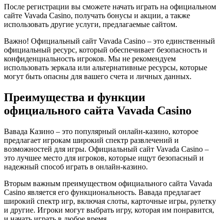
После регистрации вы сможете начать играть на официальном
сайте Vavada Casino, получать бонусы и акции, а также
использовать другие услуги, предлагаемые сайтом.
Важно! Официальный сайт Vavada Casino – это единственный
официальный ресурс, который обеспечивает безопасность и
конфиденциальность игроков. Мы не рекомендуем
использовать зеркала или альтернативные ресурсы, которые
могут быть опасны для вашего счета и личных данных.
Преимущества и функции
официального сайта Vavada Casino
Вавада Казино – это популярный онлайн-казино, которое
предлагает игрокам широкий спектр развлечений и
возможностей для игры. Официальный сайт Vavada Casino –
это лучшее место для игроков, которые ищут безопасный и
надежный способ играть в онлайн-казино.
Вторым важным преимуществом официального сайта Vavada
Casino является его функциональность. Вавада предлагает
широкий спектр игр, включая слоты, карточные игры, рулетку
и другие. Игроки могут выбрать игру, которая им понравится,
и начать играть в любое время.