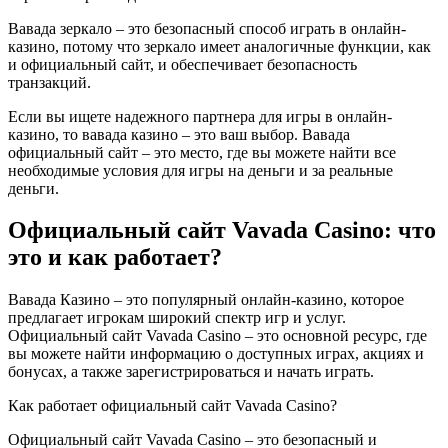
Вавада зеркало – это безопасный способ играть в онлайн-
казино, потому что зеркало имеет аналогичные функции, как
и официальный сайт, и обеспечивает безопасность
транзакций.
Если вы ищете надежного партнера для игры в онлайн-
казино, то вавада казино – это ваш выбор. Вавада
официальный сайт – это место, где вы можете найти все
необходимые условия для игры на деньги и за реальные
деньги.
Официальный сайт Vavada Casino: что
это и как работает?
Вавада Казино – это популярный онлайн-казино, которое
предлагает игрокам широкий спектр игр и услуг.
Официальный сайт Vavada Casino – это основной ресурс, где
вы можете найти информацию о доступных играх, акциях и
бонусах, а также зарегистрироваться и начать играть.
Как работает официальный сайт Vavada Casino?
Официальный сайт Vavada Casino – это безопасный и