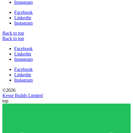
Instagram
Facebook
Linkedin
Instagram
Back to top
Back to top
Facebook
Linkedin
Instagram
Facebook
Linkedin
Instagram
©2026
Kesse Builds Limited
top