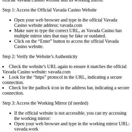
Step 1: Access the Official Vavada Casino Website
Open your web browser and type in the official Vavada
Casino website address: vavada.com
Make sure to type the correct URL, as Vavada Casino has
multiple mirror sites that may be fake or outdated.
Click on the “Enter” button to access the official Vavada
Casino website.
Step 2: Verify the Website’s Authenticity
Check the website’s URL again to ensure it matches the official
Vavada Casino website: vavada.com
Look for the “https” protocol in the URL, indicating a secure
connection.
Check for the padlock icon in the address bar, indicating a secure
connection.
Step 3: Access the Working Mirror (if needed)
If the official website is not accessible, you can try accessing
the working mirror:
Open your web browser and type in the working mirror URL:
vavada.work