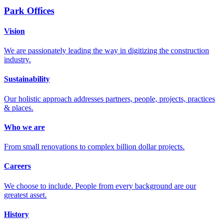
Park Offices
Vision
We are passionately leading the way in digitizing the construction
industry.
Sustainability
Our holistic approach addresses partners, people, projects, practices
& places.
Who we are
From small renovations to complex billion dollar projects.
Careers
We choose to include. People from every background are our
greatest asset.
History