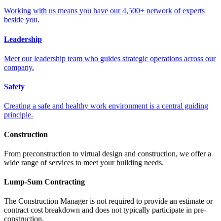
Working with us means you have our 4,500+ network of experts
beside you.
Leadership
Meet our leadership team who guides strategic operations across our
company.
Safety
Creating a safe and healthy work environment is a central guiding
principle.
Construction
From preconstruction to virtual design and construction, we offer a
wide range of services to meet your building needs.
Lump-Sum Contracting
The Construction Manager is not required to provide an estimate or
contract cost breakdown and does not typically participate in pre-
construction.