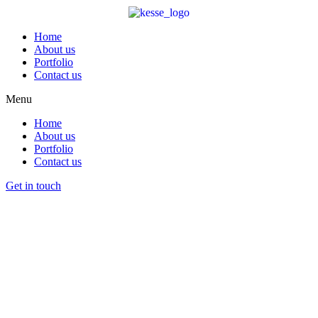
Home
About us
Portfolio
Contact us
Menu
Home
About us
Portfolio
Contact us
Get in touch