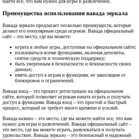
найти все, что вам нужно для игры и развлечений.
Преимущества использования вавада зеркала
Вавада зеркало предлагает несколько преимуществ, которые
делают его популярным среди игроков. Вавада официальный
сайт – это место, где вы можете:
играть в любые игры, доступные на официальном сайте;
пользоваться всеми функциями, включая депозиты,
снятие средств и техническую поддержку;
быть уверенным в безопасности и безопасности своих
данных;
иметь доступ к играм и функциям, не зависящим от
блокировок и ограничений.
Вавада вход – это процесс регистрации на официальном
сайте, который позволяет игрокам начать играть и получать
доступ к функциям. Вавада вход – это простой и быстрый
процесс, который не требует много времени и усилий.
Вавада казино – это место, где вы можете найти все, что вам
нужно для игры и развлечений. Вавада официальный сайт –
это место, где вы можете играть, развлекаться и получать
удовольствие. Вавада зеркало – это безопасный и надежный