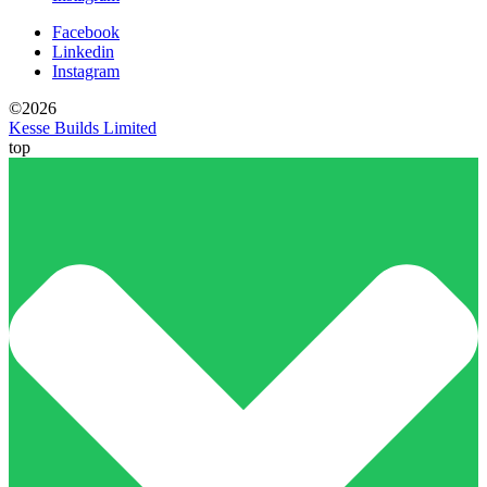
Facebook
Linkedin
Instagram
©2026
Kesse Builds Limited
top