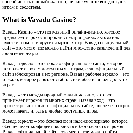
способ играть в онлайн-казино, не рискуя потерять доступ к
играм и средствам.
What is Vavada Casino?
Вавада Казино – это популярный онлайн-казино, которое
предлагает игрокам широкий спектр игровых автоматов,
рулетки, покера и других азартных игр. Вавада официальный
сайт – это место, где можно найти множество развлечений для
любителей азарта.
Вавада зеркало – это зеркало официального сайта, которое
позволяет игрокам доступаться к играм, если официальный
сайт заблокирован в их регионе. Вавада рабочее зеркало – это
зеркало, которое работает стабильно и обеспечивает доступ к
играм.
Вавада – это международный онлайн-казино, которое
принимает игроков из многих стран. Вавада вход – это
процесс регистрации на официальном сайте, после чего игрок
может начать играть в любые доступные игры.
Вавада зеркало – это безопасное и надежное зеркало, которое
обеспечивает конфиденциальность и безопасность игроков.
Вавада официальный сайт – это место, где можно найти