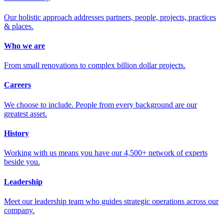
Our holistic approach addresses partners, people, projects, practices
& places.
Who we are
From small renovations to complex billion dollar projects.
Careers
We choose to include. People from every background are our
greatest asset.
History
Working with us means you have our 4,500+ network of experts
beside you.
Leadership
Meet our leadership team who guides strategic operations across our
company.