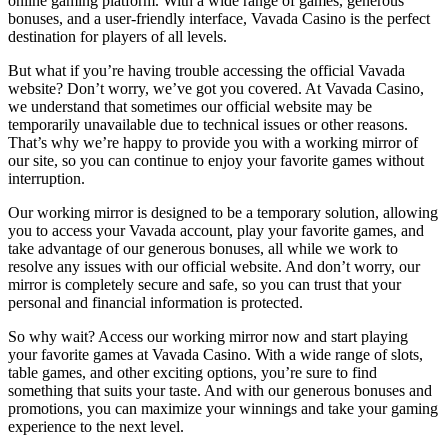
online gaming platform. With a wide range of games, generous
bonuses, and a user-friendly interface, Vavada Casino is the perfect
destination for players of all levels.
But what if you’re having trouble accessing the official Vavada
website? Don’t worry, we’ve got you covered. At Vavada Casino,
we understand that sometimes our official website may be
temporarily unavailable due to technical issues or other reasons.
That’s why we’re happy to provide you with a working mirror of
our site, so you can continue to enjoy your favorite games without
interruption.
Our working mirror is designed to be a temporary solution, allowing
you to access your Vavada account, play your favorite games, and
take advantage of our generous bonuses, all while we work to
resolve any issues with our official website. And don’t worry, our
mirror is completely secure and safe, so you can trust that your
personal and financial information is protected.
So why wait? Access our working mirror now and start playing
your favorite games at Vavada Casino. With a wide range of slots,
table games, and other exciting options, you’re sure to find
something that suits your taste. And with our generous bonuses and
promotions, you can maximize your winnings and take your gaming
experience to the next level.