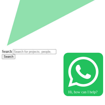
Search
Search
Hi, how can I help?