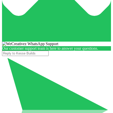
Our customer support team is here to answer your questions.