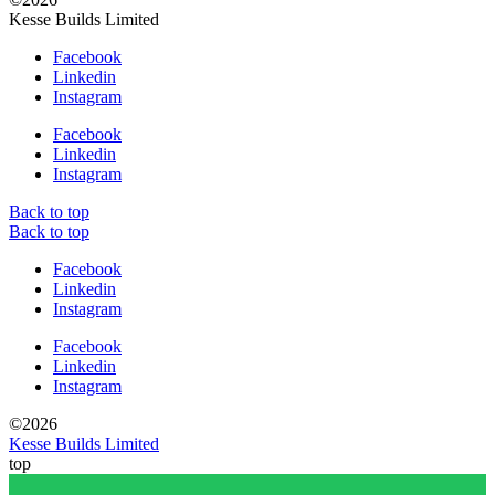
Kesse Builds Limited
Facebook
Linkedin
Instagram
Facebook
Linkedin
Instagram
Back to top
Back to top
Facebook
Linkedin
Instagram
Facebook
Linkedin
Instagram
©2026
Kesse Builds Limited
top