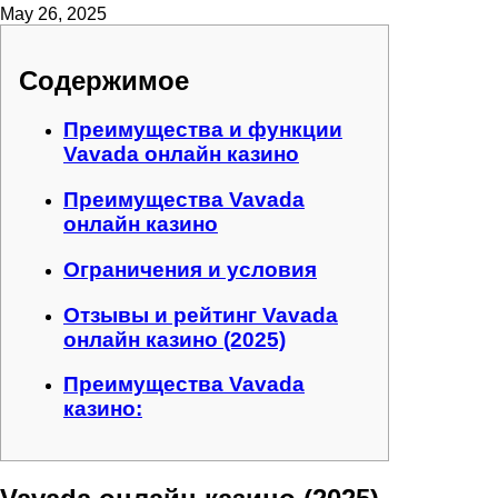
May 26, 2025
Содержимое
Преимущества и функции
Vavada онлайн казино
Преимущества Vavada
онлайн казино
Ограничения и условия
Отзывы и рейтинг Vavada
онлайн казино (2025)
Преимущества Vavada
казино: