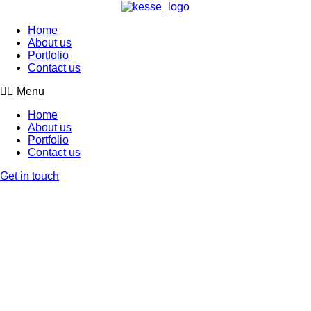
Home
About us
Portfolio
Contact us
Menu
Home
About us
Portfolio
Contact us
Get in touch