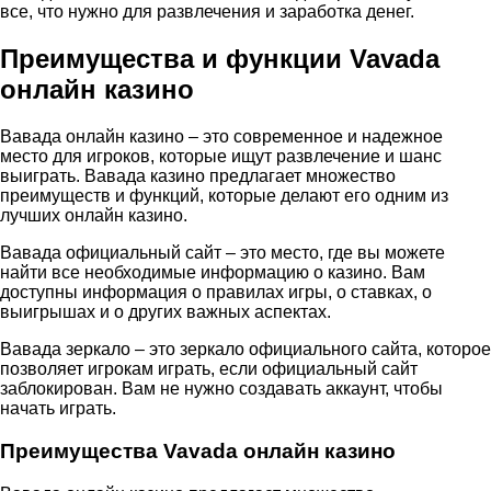
все, что нужно для развлечения и заработка денег.
Преимущества и функции Vavada
онлайн казино
Вавада онлайн казино – это современное и надежное
место для игроков, которые ищут развлечение и шанс
выиграть. Вавада казино предлагает множество
преимуществ и функций, которые делают его одним из
лучших онлайн казино.
Вавада официальный сайт – это место, где вы можете
найти все необходимые информацию о казино. Вам
доступны информация о правилах игры, о ставках, о
выигрышах и о других важных аспектах.
Вавада зеркало – это зеркало официального сайта, которое
позволяет игрокам играть, если официальный сайт
заблокирован. Вам не нужно создавать аккаунт, чтобы
начать играть.
Преимущества Vavada онлайн казино