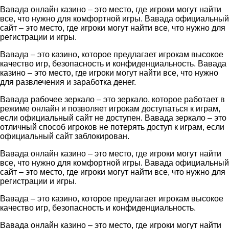
Вавада онлайн казино – это место, где игроки могут найти
все, что нужно для комфортной игры. Вавада официальный
сайт – это место, где игроки могут найти все, что нужно для
регистрации и игры.
Вавада – это казино, которое предлагает игрокам высокое
качество игр, безопасность и конфиденциальность. Вавада
казино – это место, где игроки могут найти все, что нужно
для развлечения и заработка денег.
Вавада рабочее зеркало – это зеркало, которое работает в
режиме онлайн и позволяет игрокам доступаться к играм,
если официальный сайт не доступен. Вавада зеркало – это
отличный способ игроков не потерять доступ к играм, если
официальный сайт заблокирован.
Вавада онлайн казино – это место, где игроки могут найти
все, что нужно для комфортной игры. Вавада официальный
сайт – это место, где игроки могут найти все, что нужно для
регистрации и игры.
Вавада – это казино, которое предлагает игрокам высокое
качество игр, безопасность и конфиденциальность.
Вавада онлайн казино – это место, где игроки могут найти