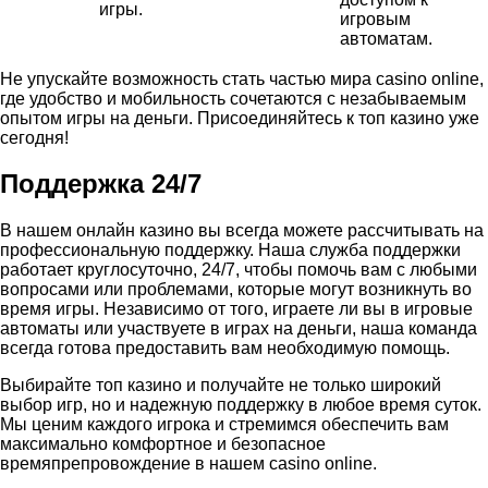
игры.
игровым
автоматам.
Не упускайте возможность стать частью мира casino online,
где удобство и мобильность сочетаются с незабываемым
опытом игры на деньги. Присоединяйтесь к топ казино уже
сегодня!
Поддержка 24/7
В нашем онлайн казино вы всегда можете рассчитывать на
профессиональную поддержку. Наша служба поддержки
работает круглосуточно, 24/7, чтобы помочь вам с любыми
вопросами или проблемами, которые могут возникнуть во
время игры. Независимо от того, играете ли вы в игровые
автоматы или участвуете в играх на деньги, наша команда
всегда готова предоставить вам необходимую помощь.
Выбирайте топ казино и получайте не только широкий
выбор игр, но и надежную поддержку в любое время суток.
Мы ценим каждого игрока и стремимся обеспечить вам
максимально комфортное и безопасное
времяпрепровождение в нашем casino online.