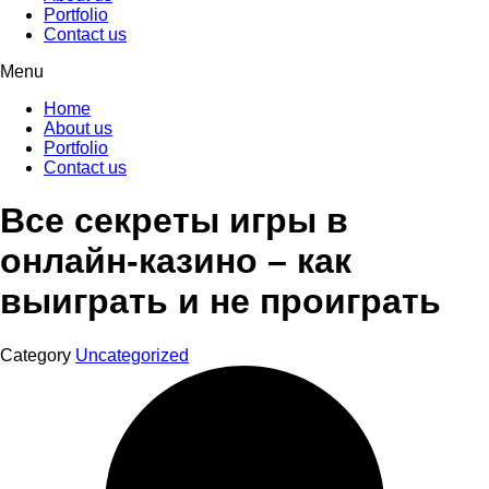
Portfolio
Contact us
Menu
Home
About us
Portfolio
Contact us
Все секреты игры в
онлайн-казино – как
выиграть и не проиграть
Category
Uncategorized