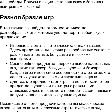
для победы. Бонусы и акции – это ваш ключ к большим
выигрышам в казино!
Разнообразие игр
В топ казино вы найдете огромное количество
разнообразных игр, которые удовлетворят любой вкус и
предпочтение.
Игровые автоматы – это классика oнлайн казино.
Здесь представлены тысячи разнообразных слотов с
различными темами, бонусами и высокими
выплатами.
Casino online предлагает широкий выбор настольных
игр, таких как покер, блэкджек, рулетка и баккара.
Каждая игра имеет свои особенности и стратегии, что
делает их увлекательными и захватывающими.
Для тех, кто предпочитает игры на деньги, казино топ
предлагает турниры и кэш-игры с реальными
ставками. Здесь вы сможете проверить свои навыки и
получить шанс выиграть крупные суммы.
Независимо от того, предпочитаете ли вы классические
игровые автоматы или сложные стратегические игры,