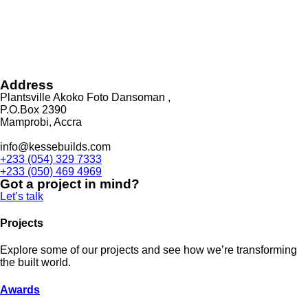
Address
Plantsville Akoko Foto Dansoman ,
P.O.Box 2390
Mamprobi, Accra
info@kessebuilds.com
+233 (054) 329 7333
+233 (050) 469 4969
Got a project in mind?
Let’s talk
Projects
Explore some of our projects and see how we’re transforming
the built world.
Awards