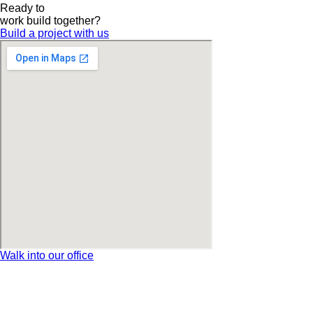
Ready to
work
build
together?
Build a project with us
Walk into our office