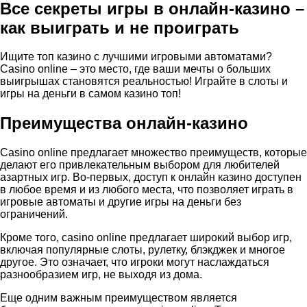
Все секреты игры в онлайн-казино –
как выиграть и не проиграть
Ищите топ казино с лучшими игровыми автоматами?
Casino online – это место, где ваши мечты о больших
выигрышах становятся реальностью! Играйте в слоты и
игры на деньги в самом казино топ!
Преимущества онлайн-казино
Casino online предлагает множество преимуществ, которые
делают его привлекательным выбором для любителей
азартных игр. Во-первых, доступ к онлайн казино доступен
в любое время и из любого места, что позволяет играть в
игровые автоматы и другие игры на деньги без
ограничений.
Кроме того, casino online предлагает широкий выбор игр,
включая популярные слоты, рулетку, блэкджек и многое
другое. Это означает, что игроки могут наслаждаться
разнообразием игр, не выходя из дома.
Еще одним важным преимуществом является