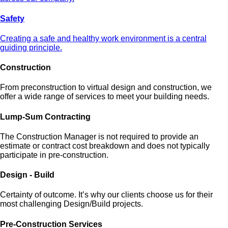
Safety
Creating a safe and healthy work environment is a central
guiding principle.
Construction
From preconstruction to virtual design and construction, we
offer a wide range of services to meet your building needs.
Lump-Sum Contracting
The Construction Manager is not required to provide an
estimate or contract cost breakdown and does not typically
participate in pre-construction.
Design - Build
Certainty of outcome. It’s why our clients choose us for their
most challenging Design/Build projects.
Pre-Construction Services