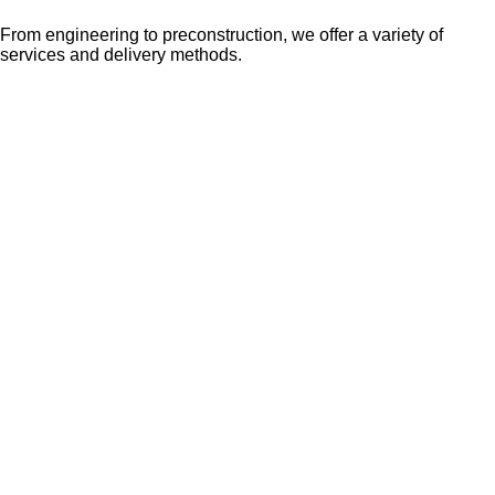
From engineering to preconstruction, we offer a variety of
services and delivery methods.