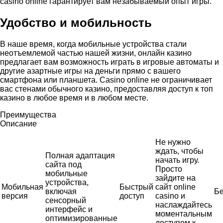
casino online гарантирует вам незабываемый опыт игры.
Удобство и мобильность
В наше время, когда мобильные устройства стали
неотъемлемой частью нашей жизни, oнлайн казино
предлагает вам возможность играть в игровые автоматы и
другие азартные игры на деньги прямо с вашего
смартфона или планшета. Casino online не ограничивает
вас стенами обычного казино, предоставляя доступ к топ
казино в любое время и в любом месте.
Преимущества
Описание
Не нужно
ждать, чтобы
Полная адаптация
начать игру.
сайта под
Просто
мобильные
зайдите на
устройства,
Мобильная
Быстрый
сайт online
включая
Бе
версия
доступ
casino и
сенсорный
наслаждайтесь
интерфейс и
моментальным
оптимизированные
доступом к