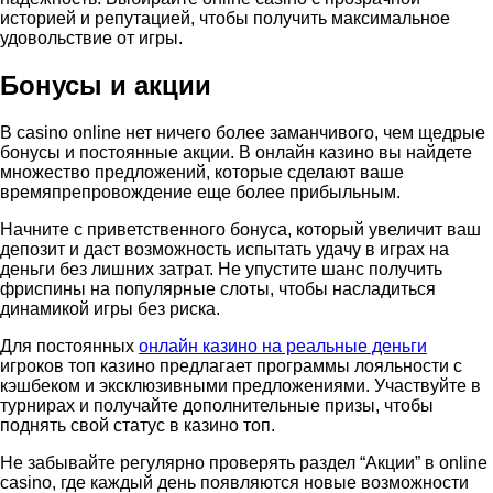
историей и репутацией, чтобы получить максимальное
удовольствие от игры.
Бонусы и акции
В casino online нет ничего более заманчивого, чем щедрые
бонусы и постоянные акции. В онлайн казино вы найдете
множество предложений, которые сделают ваше
времяпрепровождение еще более прибыльным.
Начните с приветственного бонуса, который увеличит ваш
депозит и даст возможность испытать удачу в играх на
деньги без лишних затрат. Не упустите шанс получить
фриспины на популярные слоты, чтобы насладиться
динамикой игры без риска.
Для постоянных
онлайн казино на реальные деньги
игроков топ казино предлагает программы лояльности с
кэшбеком и эксклюзивными предложениями. Участвуйте в
турнирах и получайте дополнительные призы, чтобы
поднять свой статус в казино топ.
Не забывайте регулярно проверять раздел “Акции” в online
casino, где каждый день появляются новые возможности