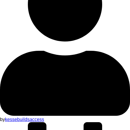
by
kessebuildsaccess