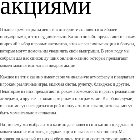
акциями
В наше время игры на деньги в интернете становятся все более
популярными, и это неудивительно. Казино онлайн предлагают игрокам
широкий выбор игровых автоматов, а также различные акции и бонусы,
которые могут помочь им увеличить свои выигрыши. В этом году мы
собрали для вас список лучших онлайн-казино, которые предлагают
моментальные выплаты и щедрые акции.
Каждое из этих казино имеет свою уникальную атмосферу и предлагает
игрокам различные игры, включая слоты, рулетку, блэкджек и другие.
Некоторые из них предлагают игрокам возможность играть с реальными
дилерами, а другие – с компьютерными программами. В любом случае,
игроки могут насладиться игрой и получать выигрыши, которые могут
быть моментально выплачены.
Вот почему мы выбрали эти казино для нашего списка: они предлагают
моментальные выплаты, щедрые акции и высокое качество игр. Мы
проверили каждый из них и убедились, что они соответствуют нашим