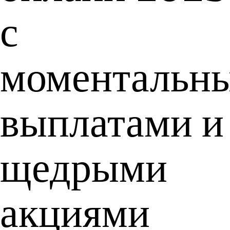
с
моментальн
выплатами и
щедрыми
акциями