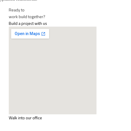
Ready to
work
build
together?
Build a project with us
Walk into our office