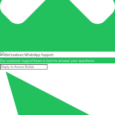
Our customer support team is here to answer your questions.