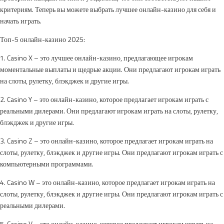
критериям. Теперь вы можете выбрать лучшее онлайн-казино для себя и
начать играть.
Топ-5 онлайн-казино 2025:
1. Casino X – это лучшее онлайн-казино, предлагающее игрокам
моментальные выплаты и щедрые акции. Они предлагают игрокам играть
на слоты, рулетку, блэкджек и другие игры.
2. Casino Y – это онлайн-казино, которое предлагает игрокам играть с
реальными дилерами. Они предлагают игрокам играть на слоты, рулетку,
блэкджек и другие игры.
3. Casino Z – это онлайн-казино, которое предлагает игрокам играть на
слоты, рулетку, блэкджек и другие игры. Они предлагают игрокам играть с
компьютерными программами.
4. Casino W – это онлайн-казино, которое предлагает игрокам играть на
слоты, рулетку, блэкджек и другие игры. Они предлагают игрокам играть с
реальными дилерами.
5. Casino V – это онлайн-казино, которое предлагает игрокам играть на