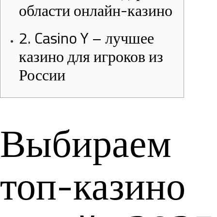
области онлайн-казино
2. Casino Y – лучшее
казино для игроков из
России
Выбираем
топ-казино