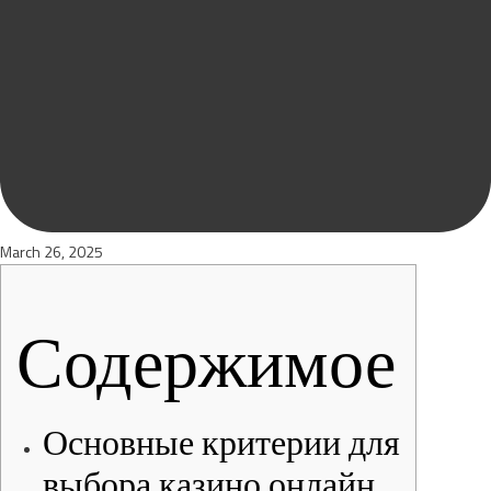
March 26, 2025
Содержимое
Основные критерии для
выбора казино онлайн