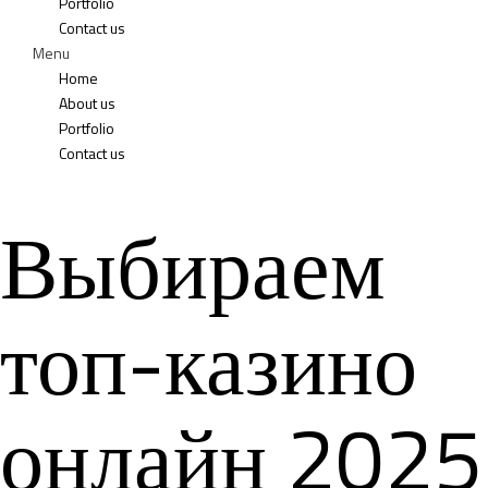
Portfolio
Contact us
Menu
Home
About us
Portfolio
Contact us
Выбираем
топ-казино
онлайн 2025