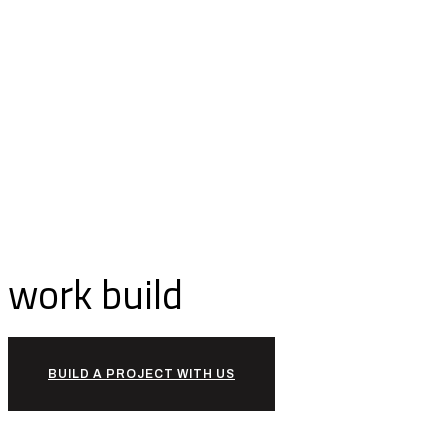
Ready to
work
build
together?
BUILD A PROJECT WITH US