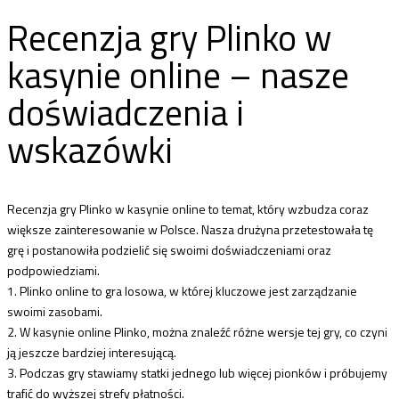
Recenzja gry Plinko w
kasynie online – nasze
doświadczenia i
wskazówki
Recenzja gry Plinko w kasynie online to temat, który wzbudza coraz
większe zainteresowanie w Polsce. Nasza drużyna przetestowała tę
grę i postanowiła podzielić się swoimi doświadczeniami oraz
podpowiedziami.
1. Plinko online to gra losowa, w której kluczowe jest zarządzanie
swoimi zasobami.
2. W kasynie online Plinko, można znaleźć różne wersje tej gry, co czyni
ją jeszcze bardziej interesującą.
3. Podczas gry stawiamy statki jednego lub więcej pionków i próbujemy
trafić do wyższej strefy płatności.