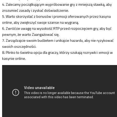
4. Zalecamy początkującym wypróbowanie gry z mniejszą stawką, aby
zrozumieć zasady i zyskać doświadczenie.
5. Warto skorzystać z bonusów i promocji oferowanych przez kasyna
online, aby zwiększyć swoje szanse na wygraną.
6. Zwróćcie uwagę na wysokość RTP przed rozpoczęciem gry, aby być
pewnym, że warto Zaangażować się.
7. Zarządzajcie swoim budżetem i unikajcie hazardu, aby nie ryzykować
swoich oszczędności.
8. Plinko to świetna opcja dla graczy, którzy szukają rozrywki i emocji w
kasynie online.