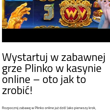
Wystartuj w zabawnej
grze Plinko w kasynie
online – oto jak to
zrobić!
Rozpocznij zabawę w Plinko online już dziś! Jako pierwszy krok,