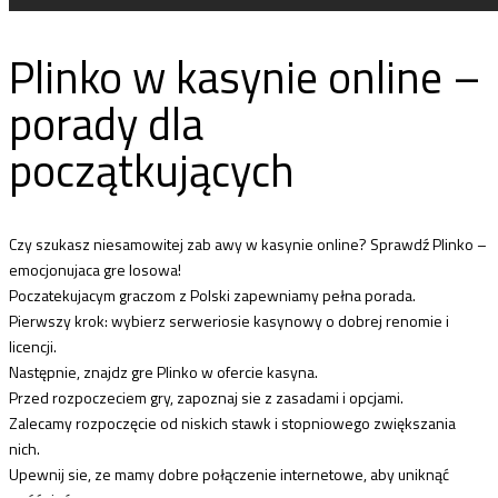
Plinko w kasynie online –
porady dla
początkujących
Czy szukasz niesamowitej zab awy w kasynie online? Sprawdź Plinko –
emocjonujaca gre losowa!
Poczatekujacym graczom z Polski zapewniamy pełna porada.
Pierwszy krok: wybierz serweriosie kasynowy o dobrej renomie i
licencji.
Następnie, znajdz gre Plinko w ofercie kasyna.
Przed rozpoczeciem gry, zapoznaj sie z zasadami i opcjami.
Zalecamy rozpoczęcie od niskich stawk i stopniowego zwiększania
nich.
Upewnij sie, ze mamy dobre połączenie internetowe, aby uniknąć