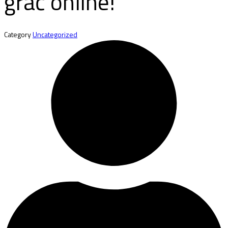
grać online!
Category
Uncategorized