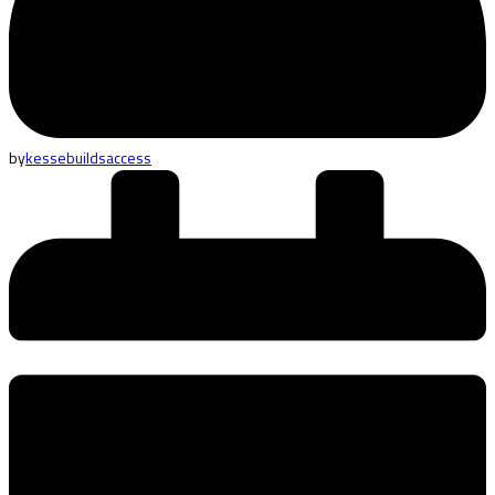
by
kessebuildsaccess