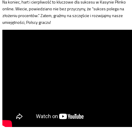
Na koniec, hart i cierpliwość to kluczowe dla sukcesu w Kasynie Plinko
online. Wiecie, powiedziano nie bez przyczyny, że “sukces polega na
złożeniu procentów.” Zatem, graźmy na szczęście i rozwijajmy nasze
umiejętności, Polscy graczu!