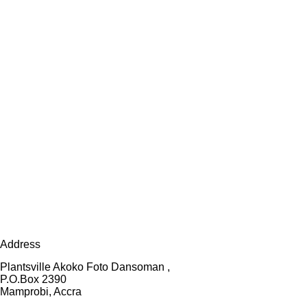
Address
Plantsville Akoko Foto Dansoman ,
P.O.Box 2390
Mamprobi, Accra