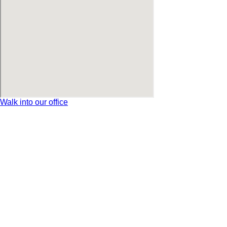
Walk into our office