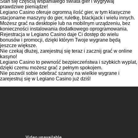
Stań się częścią wspaniałego świata gier i wygrywaj
prawdziwe pieniądze!
Legiano Casino oferuje ogromną ilość gier, w tym klasyczne
stacjonarne maszyny do gier, ruletkę, blackjack i wielu innych.
Możesz grać na desktopie lub na mobilnym urządzeniu, bez
konieczności instalowania dodatkowego oprogramowania.
Rejestracja w Legiano Casino daje Ci dostęp do wielu
bonusów i promocji, dzięki którym Twoje wygrane będą
jeszcze większe.
Nie czekaj dłużej, zarejestruj się teraz i zacznij grać w online
kasyno!
Legiano Casino to pewność bezpieczeństwa i szybkich wyplat,
dzięki czemu możesz grać z pełnym spokojem.
Nie pozwól sobie odebrać szansy na wielkie wygrane i
zarejestruj się w Legiano Casino już dziś!