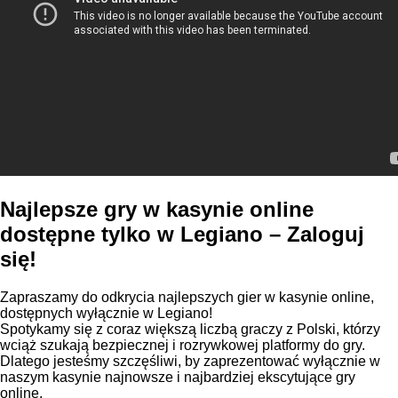
Najlepsze gry w kasynie online
dostępne tylko w Legiano – Zaloguj
się!
Zapraszamy do odkrycia najlepszych gier w kasynie online,
dostępnych wyłącznie w Legiano!
Spotykamy się z coraz większą liczbą graczy z Polski, którzy
wciąż szukają bezpiecznej i rozrywkowej platformy do gry.
Dlatego jesteśmy szczęśliwi, by zaprezentować wyłącznie w
naszym kasynie najnowsze i najbardziej ekscytujące gry
online.