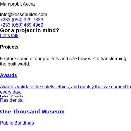
Mamprobi, Accra
info@kessebuilds.com
+233 (054) 329 7333
+233 (050) 469 4969
Got a project in mind?
Let’s talk
Projects
Explore some of our projects and see how we’re transforming
the built world.
Awards
Awards validate the safety, ethics, and quality that we commit to
every day.
Latest Projects
Residential
One Thousand Museum
Public Buildings