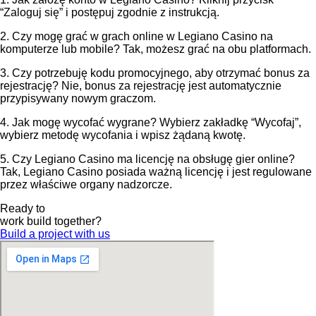
“Zaloguj się” i postępuj zgodnie z instrukcją.
2. Czy mogę grać w grach online w Legiano Casino na
komputerze lub mobile? Tak, możesz grać na obu platformach.
3. Czy potrzebuję kodu promocyjnego, aby otrzymać bonus za
rejestrację? Nie, bonus za rejestrację jest automatycznie
przypisywany nowym graczom.
4. Jak mogę wycofać wygrane? Wybierz zakładkę “Wycofaj”,
wybierz metodę wycofania i wpisz żądaną kwotę.
5. Czy Legiano Casino ma licencję na obsługę gier online?
Tak, Legiano Casino posiada ważną licencję i jest regulowane
przez właściwe organy nadzorcze.
Ready to
work
build
together?
Build a project with us