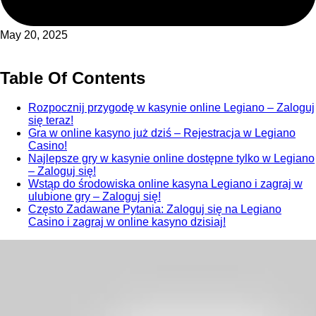
May 20, 2025
Table Of Contents
Rozpocznij przygodę w kasynie online Legiano – Zaloguj
się teraz!
Gra w online kasyno już dziś – Rejestracja w Legiano
Casino!
Najlepsze gry w kasynie online dostępne tylko w Legiano
– Zaloguj się!
Wstąp do środowiska online kasyna Legiano i zagraj w
ulubione gry – Zaloguj się!
Często Zadawane Pytania: Zaloguj się na Legiano
Casino i zagraj w online kasyno dzisiaj!