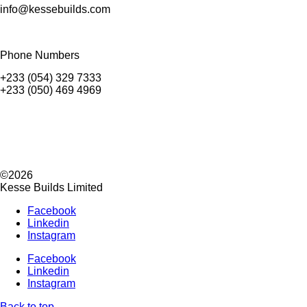
info@kessebuilds.com
Phone Numbers
+233 (054) 329 7333
+233 (050) 469 4969
©2026
Kesse Builds Limited
Facebook
Linkedin
Instagram
Facebook
Linkedin
Instagram
Back to top