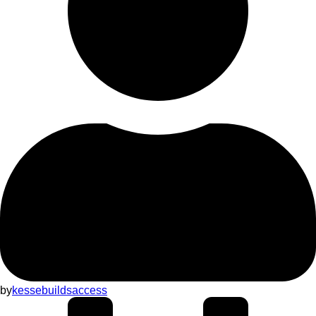
by
kessebuildsaccess