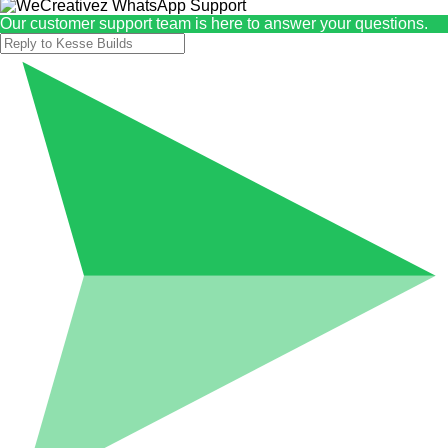
Our customer support team is here to answer your questions.