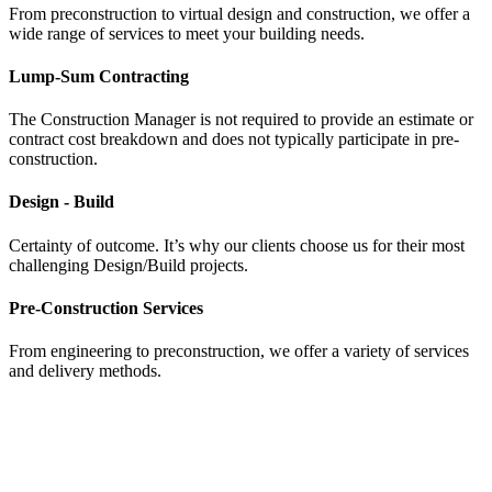
From preconstruction to virtual design and construction, we offer a
wide range of services to meet your building needs.
Lump-Sum Contracting
The Construction Manager is not required to provide an estimate or
contract cost breakdown and does not typically participate in pre-
construction.
Design - Build
Certainty of outcome. It’s why our clients choose us for their most
challenging Design/Build projects.
Pre-Construction Services
From engineering to preconstruction, we offer a variety of services
and delivery methods.