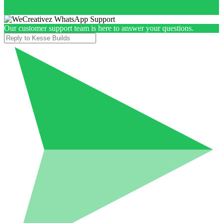
Our customer support team is here to answer your questions.