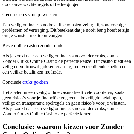
door onverwachte regels of bedreigingen.
Geen risico’s voor je winsten
Een veilig online casino betaalt je winsten veilig uit, zonder enige
problemen of vertraging. Dit betekent dat je nooit bang hoeft te zijn
om je winsten niet te ontvangen.
Beste online casino zonder cruks
Als je zoekt naar een veilig online casino zonder cruks, dan is
Zonder Cruks Online Casino de perfecte keuze. Dit casino biedt een
veilig en vertrouwd gokken ervaring, met verschillende spellen en
een veilige betalingen methode.
Conclusie
cruks gokken
Het spelen in een veilig online casino heeft vele voordelen, zoals
geen risico’s voor je financiële gegevens, beveiligde betalingen,
veilige en transparante spelregels en geen risico’s voor je winsten.
Als je zoekt naar een veilig online casino zonder cruks, dan is
Zonder Cruks Online Casino de perfecte keuze.
Conclusie: waarom kiezen voor Zonder