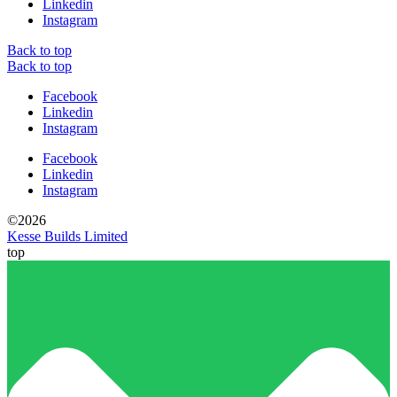
Linkedin
Instagram
Back to top
Back to top
Facebook
Linkedin
Instagram
Facebook
Linkedin
Instagram
©2026
Kesse Builds Limited
top