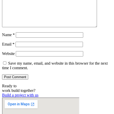
Name
*
Email
*
Website
Save my name, email, and website in this browser for the next
time I comment.
Ready to
work
build
together?
Build a project with us