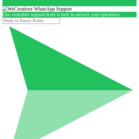
Our customer support team is here to answer your questions.