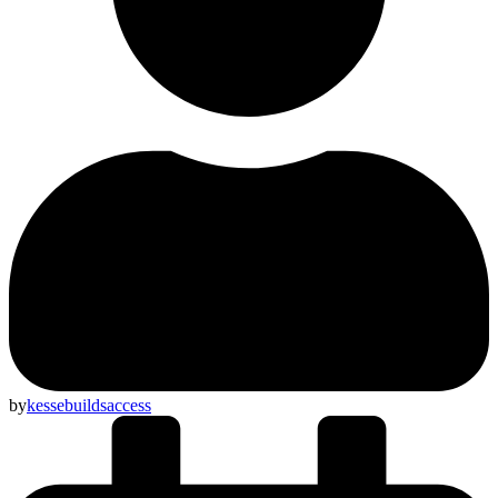
by
kessebuildsaccess