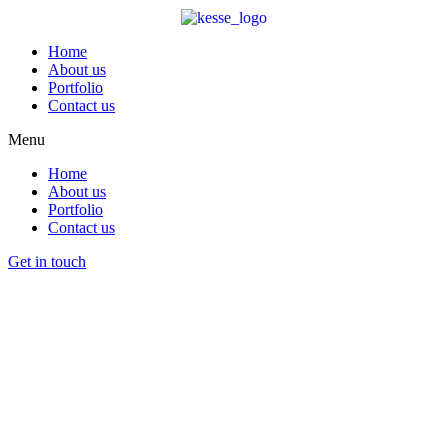
Home
About us
Portfolio
Contact us
Menu
Home
About us
Portfolio
Contact us
Get in touch