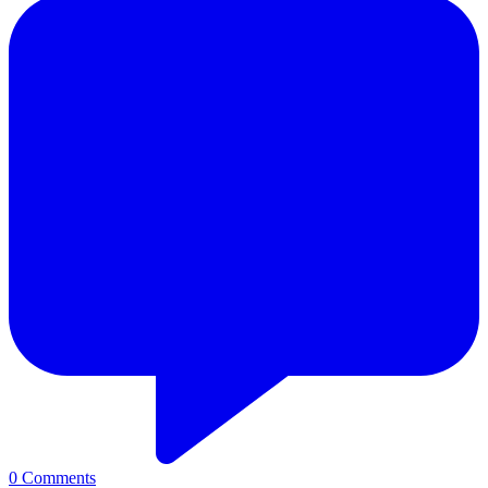
0
Comments