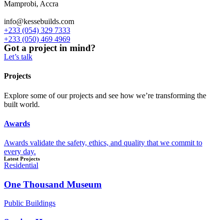
Mamprobi, Accra
info@kessebuilds.com
+233 (054) 329 7333
+233 (050) 469 4969
Got a project in mind?
Let’s talk
Projects
Explore some of our projects and see how we’re transforming the
built world.
Awards
Awards validate the safety, ethics, and quality that we commit to
every day.
Latest Projects
Residential
One Thousand Museum
Public Buildings