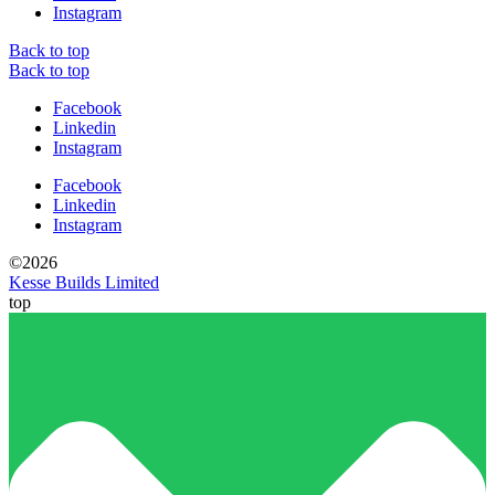
Instagram
Back to top
Back to top
Facebook
Linkedin
Instagram
Facebook
Linkedin
Instagram
©2026
Kesse Builds Limited
top