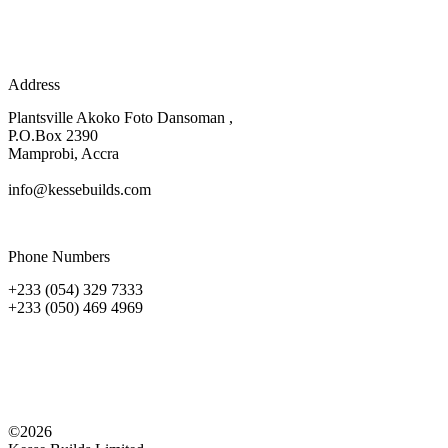
Address
Plantsville Akoko Foto Dansoman ,
P.O.Box 2390
Mamprobi, Accra
info@kessebuilds.com
Phone Numbers
+233 (054) 329 7333
+233 (050) 469 4969
©2026