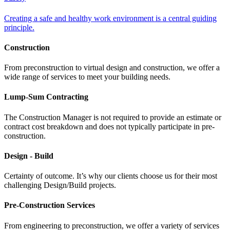
Creating a safe and healthy work environment is a central guiding
principle.
Construction
From preconstruction to virtual design and construction, we offer a
wide range of services to meet your building needs.
Lump-Sum Contracting
The Construction Manager is not required to provide an estimate or
contract cost breakdown and does not typically participate in pre-
construction.
Design - Build
Certainty of outcome. It’s why our clients choose us for their most
challenging Design/Build projects.
Pre-Construction Services
From engineering to preconstruction, we offer a variety of services