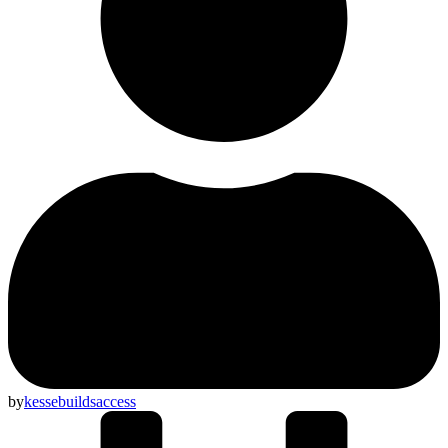
by
kessebuildsaccess