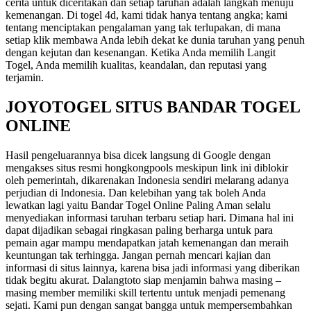
cerita untuk diceritakan dan setiap taruhan adalah langkah menuju
kemenangan. Di togel 4d, kami tidak hanya tentang angka; kami
tentang menciptakan pengalaman yang tak terlupakan, di mana
setiap klik membawa Anda lebih dekat ke dunia taruhan yang penuh
dengan kejutan dan kesenangan. Ketika Anda memilih Langit
Togel, Anda memilih kualitas, keandalan, dan reputasi yang
terjamin.
JOYOTOGEL SITUS BANDAR TOGEL
ONLINE
Hasil pengeluarannya bisa dicek langsung di Google dengan
mengakses situs resmi hongkongpools meskipun link ini diblokir
oleh pemerintah, dikarenakan Indonesia sendiri melarang adanya
perjudian di Indonesia. Dan kelebihan yang tak boleh Anda
lewatkan lagi yaitu Bandar Togel Online Paling Aman selalu
menyediakan informasi taruhan terbaru setiap hari. Dimana hal ini
dapat dijadikan sebagai ringkasan paling berharga untuk para
pemain agar mampu mendapatkan jatah kemenangan dan meraih
keuntungan tak terhingga. Jangan pernah mencari kajian dan
informasi di situs lainnya, karena bisa jadi informasi yang diberikan
tidak begitu akurat. Dalangtoto siap menjamin bahwa masing –
masing member memiliki skill tertentu untuk menjadi pemenang
sejati. Kami pun dengan sangat bangga untuk mempersembahkan