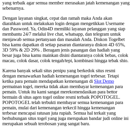
yang terbaik agar semua member merasakan jatah kemenangan yang
sebenarnya.
Dengan layanan singkat, cepat dan ramah maka Anda akan
diarahkan untuk melakukan login dengan mengetikkan Username
dan Password. Ya, Odin4D memiliki layanan pelanggan yang siap
membantu 24/7 melalui live chat, whatsapp, dan telegram untuk
menjawab semua pertanyaan dan masalah Anda. Diskon Togelbet
bisa kamu dapatkan di setiap pasaran diantaranya diskon 4D 65%,
3D 59% & 2D 29% . Beragam jenis pasangan dan hadiah yang
besar juga bisa kamu mainkan disini diantaranya colok bebas, colok
macau, colok dasar, colok tengah/tepi, kombinasi hingga tebak shio.
Karena banyak sekali situs penipu yang berkedok situs resmi
dengan menawarkan hadiah kemenangan togel terbesar. Tetapi
ketika para pemain mendapatkan kemenangan di
Slot Demo
permainan togel, mereka tidak akan membayar kemenangan para
pemain. Untuk itu kami sangat merekomendasikan para bettor
bermain di situs agen togel online resmi terbaik POPOTOGEL.
POPOTOGEL telah terbukti membayar semua kemenangan para
pemain, mulai dari kemenangan terkecil hingga kemenangan
terbesar mencapai ratusan juta rupiah. Semua hal terkait yang
berhubungan situs togel yang juga merupakan bandar judi online ini
merupakan sebuah terobosan yang sangat baru.