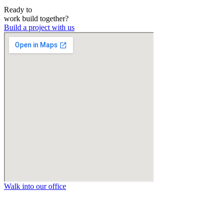
Ready to
work
build
together?
Build a project with us
Walk into our office