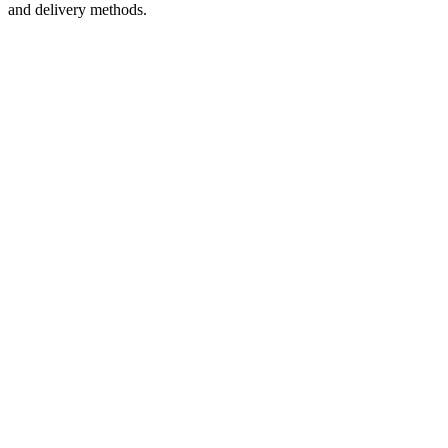
and delivery methods.