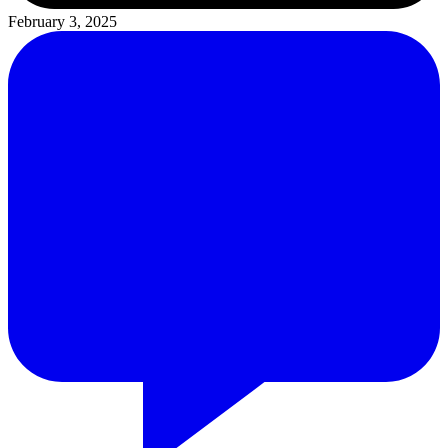
February 3, 2025