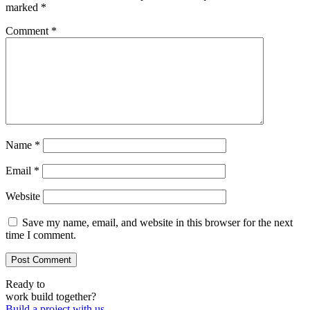
marked
*
Comment
*
Name
*
Email
*
Website
Save my name, email, and website in this browser for the next
time I comment.
Ready to
work
build
together?
Build a project with us