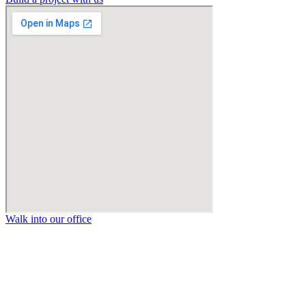
Walk into our office