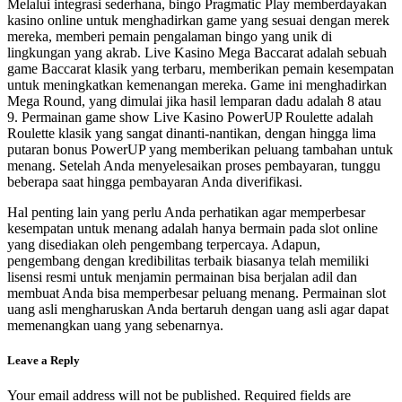
Melalui integrasi sederhana, bingo Pragmatic Play memberdayakan
kasino online untuk menghadirkan game yang sesuai dengan merek
mereka, memberi pemain pengalaman bingo yang unik di
lingkungan yang akrab. Live Kasino Mega Baccarat adalah sebuah
game Baccarat klasik yang terbaru, memberikan pemain kesempatan
untuk meningkatkan kemenangan mereka. Game ini menghadirkan
Mega Round, yang dimulai jika hasil lemparan dadu adalah 8 atau
9. Permainan game show Live Kasino PowerUP Roulette adalah
Roulette klasik yang sangat dinanti-nantikan, dengan hingga lima
putaran bonus PowerUP yang memberikan peluang tambahan untuk
menang. Setelah Anda menyelesaikan proses pembayaran, tunggu
beberapa saat hingga pembayaran Anda diverifikasi.
Hal penting lain yang perlu Anda perhatikan agar memperbesar
kesempatan untuk menang adalah hanya bermain pada slot online
yang disediakan oleh pengembang terpercaya. Adapun,
pengembang dengan kredibilitas terbaik biasanya telah memiliki
lisensi resmi untuk menjamin permainan bisa berjalan adil dan
membuat Anda bisa memperbesar peluang menang. Permainan slot
uang asli mengharuskan Anda bertaruh dengan uang asli agar dapat
memenangkan uang yang sebenarnya.
Leave a Reply
Your email address will not be published.
Required fields are