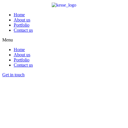
Home
About us
Portfolio
Contact us
Menu
Home
About us
Portfolio
Contact us
Get in touch