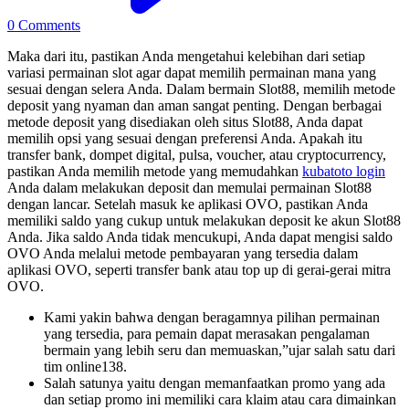
0
Comments
Maka dari itu, pastikan Anda mengetahui kelebihan dari setiap
variasi permainan slot agar dapat memilih permainan mana yang
sesuai dengan selera Anda. Dalam bermain Slot88, memilih metode
deposit yang nyaman dan aman sangat penting. Dengan berbagai
metode deposit yang disediakan oleh situs Slot88, Anda dapat
memilih opsi yang sesuai dengan preferensi Anda. Apakah itu
transfer bank, dompet digital, pulsa, voucher, atau cryptocurrency,
pastikan Anda memilih metode yang memudahkan
kubatoto login
Anda dalam melakukan deposit dan memulai permainan Slot88
dengan lancar. Setelah masuk ke aplikasi OVO, pastikan Anda
memiliki saldo yang cukup untuk melakukan deposit ke akun Slot88
Anda. Jika saldo Anda tidak mencukupi, Anda dapat mengisi saldo
OVO Anda melalui metode pembayaran yang tersedia dalam
aplikasi OVO, seperti transfer bank atau top up di gerai-gerai mitra
OVO.
Kami yakin bahwa dengan beragamnya pilihan permainan
yang tersedia, para pemain dapat merasakan pengalaman
bermain yang lebih seru dan memuaskan,”ujar salah satu dari
tim online138.
Salah satunya yaitu dengan memanfaatkan promo yang ada
dan setiap promo ini memiliki cara klaim atau cara dimainkan