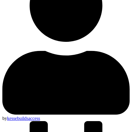
by
kessebuildsaccess