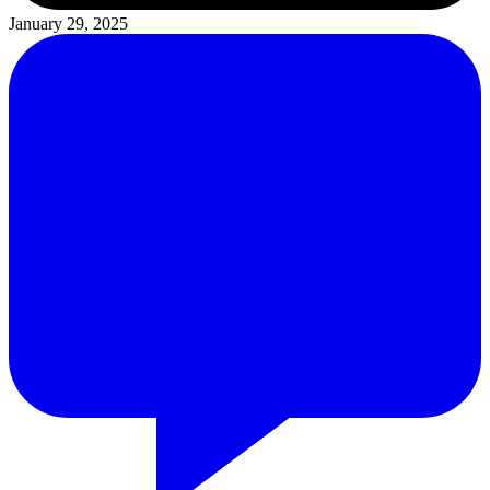
January 29, 2025