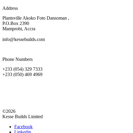
Address
Plantsville Akoko Foto Dansoman ,
P.O.Box 2390
Mamprobi, Accra
info@kessebuilds.com
Phone Numbers
+233 (054) 329 7333
+233 (050) 469 4969
©2026
Kesse Builds Limited
Facebook
Linkedin