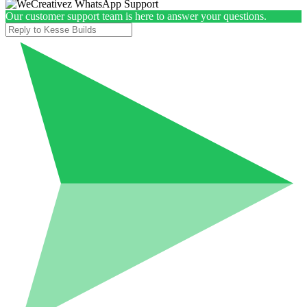
Our customer support team is here to answer your questions.