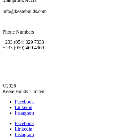
Mamprobi, Accra
info@kessebuilds.com
Phone Numbers
+233 (054) 329 7333
+233 (050) 469 4969
©2026
Kesse Builds Limited
Facebook
Linkedin
Instagram
Facebook
Linkedin
Instagram