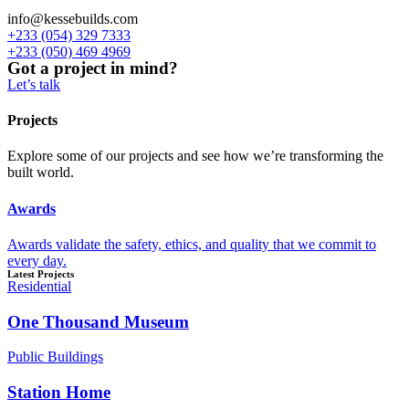
info@kessebuilds.com
+233 (054) 329 7333
+233 (050) 469 4969
Got a project in mind?
Let’s talk
Projects
Explore some of our projects and see how we’re transforming the
built world.
Awards
Awards validate the safety, ethics, and quality that we commit to
every day.
Latest Projects
Residential
One Thousand Museum
Public Buildings
Station Home