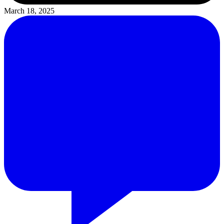
March 18, 2025