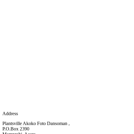
Address
Plantsville Akoko Foto Dansoman ,
P.O.Box 2390