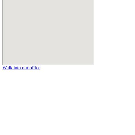
Walk into our office