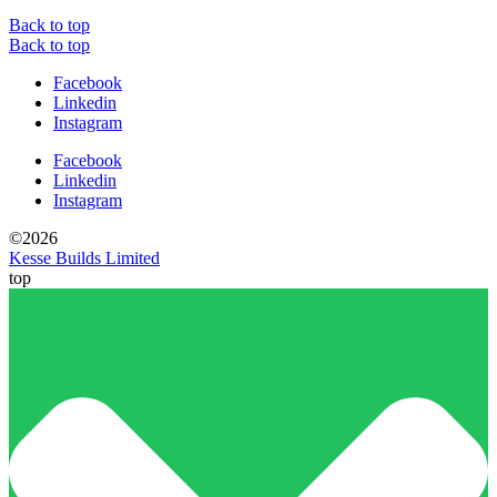
Back to top
Back to top
Facebook
Linkedin
Instagram
Facebook
Linkedin
Instagram
©2026
Kesse Builds Limited
top