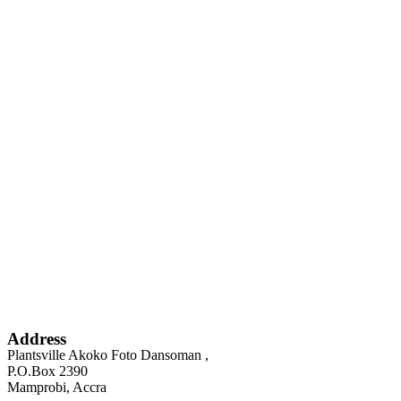
Address
Plantsville Akoko Foto Dansoman ,
P.O.Box 2390
Mamprobi, Accra