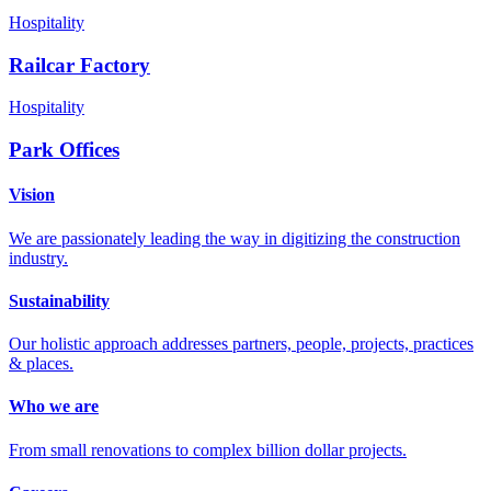
Hospitality
Railcar Factory
Hospitality
Park Offices
Vision
We are passionately leading the way in digitizing the construction
industry.
Sustainability
Our holistic approach addresses partners, people, projects, practices
& places.
Who we are
From small renovations to complex billion dollar projects.