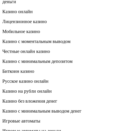
деньги
Казино онлайн
Лицензионное казино
Мобильное казино
Казино с моментальным выводом
Честные онлайн казино
Казино с минимальным депозитом
Биткоин казино
Русское казино онлайн
Казино на рубли онлайн
Казино без вложения денег
Казино с минимальным выводом денег
Игровые автоматы
Игровые автоматы на деньги