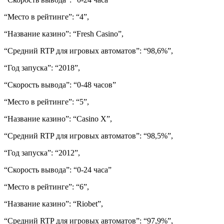
“Место в рейтинге”: “4”,
“Название казино”: “Fresh Casino”,
“Средний RTP для игровых автоматов”: “98,6%”,
“Год запуска”: “2018”,
“Скорость вывода”: “0-48 часов”
“Место в рейтинге”: “5”,
“Название казино”: “Casino X”,
“Средний RTP для игровых автоматов”: “98,5%”,
“Год запуска”: “2012”,
“Скорость вывода”: “0-24 часа”
“Место в рейтинге”: “6”,
“Название казино”: “Riobet”,
“Средний RTP для игровых автоматов”: “97,9%”,