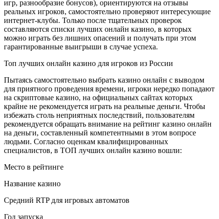
игр, разнообразие бонусов), ориентируются на отзывы
реальных игроков, самостоятельно проверяют интересующие
интернет-клубы. Только после тщательных проверок
составляются списки лучших онлайн казино, в которых
можно играть без лишних опасений и получать при этом
гарантированные выигрыши в случае успеха.
Топ лучших онлайн казино для игроков из России
Пытаясь самостоятельно выбрать казино онлайн с выводом
для приятного проведения времени, игроки нередко попадают
на скриптовые казино, на официальных сайтах которых
крайне не рекомендуется играть на реальные деньги. Чтобы
избежать столь неприятных последствий, пользователям
рекомендуется обращать внимание на рейтинг казино онлайн
на деньги, составленный компетентными в этом вопросе
людьми. Согласно оценкам квалифицированных
специалистов, в ТОП лучших онлайн казино вошли:
Место в рейтинге
Название казино
Средний RTP для игровых автоматов
Год запуска