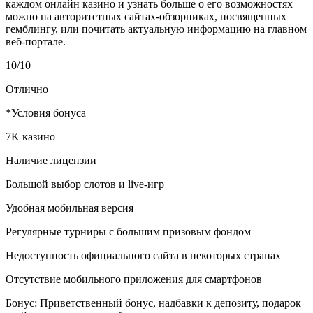
каждом онлайн казино и узнать больше о его возможностях
можно на авторитетных сайтах-обзорниках, посвященных
гемблингу, или почитать актуальную информацию на главном
веб-портале.
10/10
Отлично
*Условия бонуса
7K казино
Наличие лицензии
Большой выбор слотов и live-игр
Удобная мобильная версия
Регулярные турниры с большим призовым фондом
Недоступность официального сайта в некоторых странах
Отсутствие мобильного приложения для смартфонов
Бонус: Приветственный бонус, надбавки к депозиту, подарок