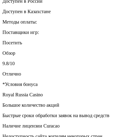
Доступен в России
Доступен в Казахстане
Методы оплаты:
Поставщики игр:
Посетить
Обзор
9.8/10
Отлично
*Условия бонуса
Royal Russia Casino
Большое количество акций
Быстрые сроки обработки заявок на вывод средств
Наличие лицензии Curacao
Недоступность сайта жителям некоторых стран