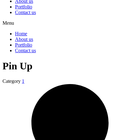
About us
Portfolio
Contact us
Menu
Home
About us
Portfolio
Contact us
Pin Up
Category
1