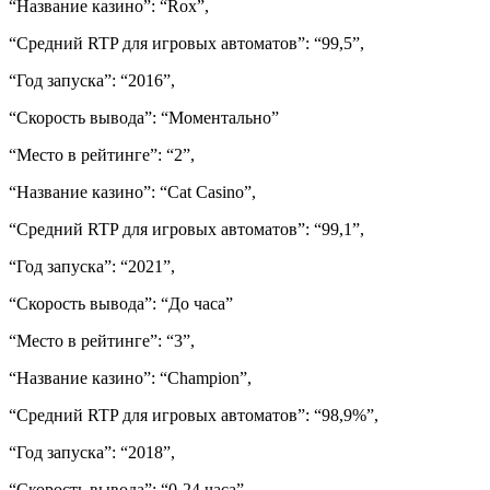
“Название казино”: “Rox”,
“Средний RTP для игровых автоматов”: “99,5”,
“Год запуска”: “2016”,
“Скорость вывода”: “Моментально”
“Место в рейтинге”: “2”,
“Название казино”: “Cat Casino”,
“Средний RTP для игровых автоматов”: “99,1”,
“Год запуска”: “2021”,
“Скорость вывода”: “До часа”
“Место в рейтинге”: “3”,
“Название казино”: “Champion”,
“Средний RTP для игровых автоматов”: “98,9%”,
“Год запуска”: “2018”,
“Скорость вывода”: “0-24 часа”