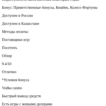
Бонус: Приветственные бонусы, Кешбек, Колесо Фортуны
Доступен в России
Доступен в Казахстане
Методы оплаты:
Поставщики игр:
Посетить
Обзор
9.4/10
Отлично
*Условия бонуса
Vodka casino
Быстрый вывод средств
Есть игры с живыми дилерами