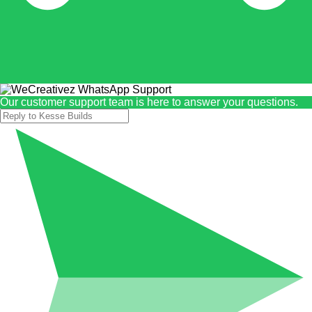
Our customer support team is here to answer your questions.