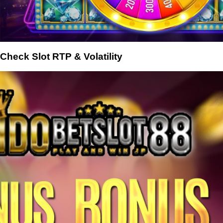
Check Slot RTP & Volatility