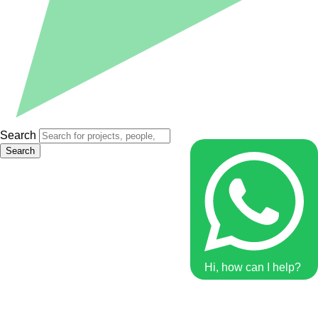
Search
Search
Hi, how can I help?