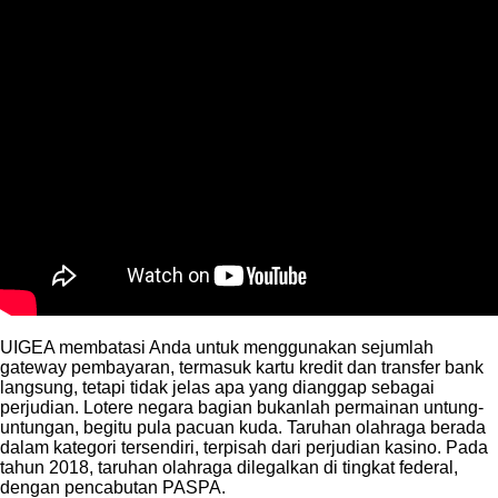
UIGEA membatasi Anda untuk menggunakan sejumlah
gateway pembayaran, termasuk kartu kredit dan transfer bank
langsung, tetapi tidak jelas apa yang dianggap sebagai
perjudian. Lotere negara bagian bukanlah permainan untung-
untungan, begitu pula pacuan kuda. Taruhan olahraga berada
dalam kategori tersendiri, terpisah dari perjudian kasino. Pada
tahun 2018, taruhan olahraga dilegalkan di tingkat federal,
dengan pencabutan PASPA.