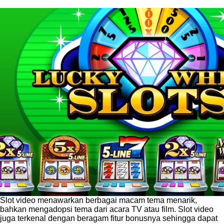
Slot video menawarkan berbagai macam tema menarik,
bahkan mengadopsi tema dari acara TV atau film. Slot video
juga terkenal dengan beragam fitur bonusnya sehingga dapat