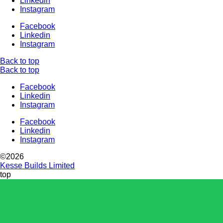
Linkedin
Instagram
Facebook
Linkedin
Instagram
Back to top
Back to top
Facebook
Linkedin
Instagram
Facebook
Linkedin
Instagram
©2026
Kesse Builds Limited
top