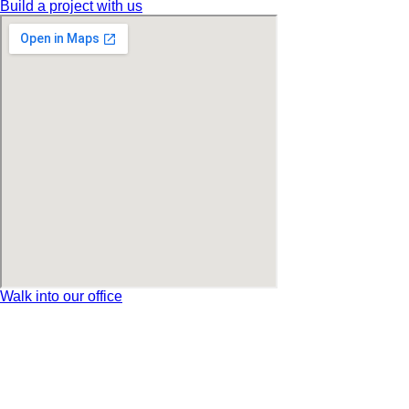
Build a project with us
Walk into our office