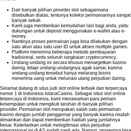
Dari banyak pilihan provider slot sebagaimana
disebutkan diatas, tentunya koleksi permainannya sangat
banyak sekali.
Kami juga memberikan kemudahan lain bagi anda, yaitu
dukungan untuk deposit menggunakan e-wallet atau e-
money.
Nantinya proses permainan juga bisa dilakukan dengan
satu akun atau satu user ID untuk akses multiple games.
Platform menerima beberapa metode pembayaran
tradisional, serta seluruh rangkaian cryptocurrency.
Undang-undang ini secara khusus menargetkan kasino
daring, tetapi undang-undangnya agak samar, karena
undang-undang tersebut hanya melarang bisnis
menerima uang untuk melunasi utang perjudian daring.
Selamat datang di situs judi slot online terbaik dan terpercaya
nomor 1 di Indonesia IstanaCasino. Sebagai situs slot online
terpercaya di Indonesia, kami menawarkan para pemain
kesempatan untuk mengikuti taruhan di banyak pilihan
provider. Permainan slot merupakan salah satu permainan
kasino dengan jumlah penggemar yang banyak karena mudah
dimainkan dan dapat memberikan hadiah yang jumlahnya
besar. Ketertarikan untuk melegitimasi situs perjudian
internasional ini di AS sudah pasti ada. Namun, prosesnya bisa