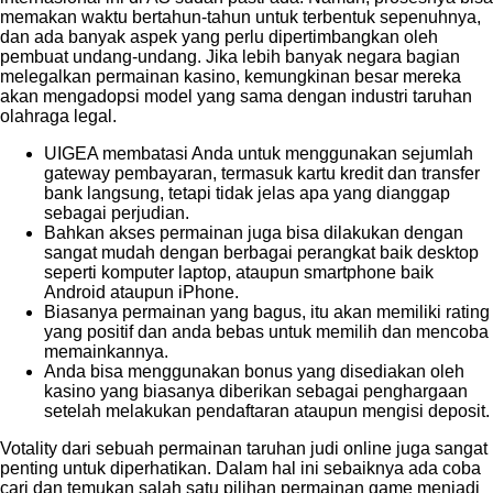
memakan waktu bertahun-tahun untuk terbentuk sepenuhnya,
dan ada banyak aspek yang perlu dipertimbangkan oleh
pembuat undang-undang. Jika lebih banyak negara bagian
melegalkan permainan kasino, kemungkinan besar mereka
akan mengadopsi model yang sama dengan industri taruhan
olahraga legal.
UIGEA membatasi Anda untuk menggunakan sejumlah
gateway pembayaran, termasuk kartu kredit dan transfer
bank langsung, tetapi tidak jelas apa yang dianggap
sebagai perjudian.
Bahkan akses permainan juga bisa dilakukan dengan
sangat mudah dengan berbagai perangkat baik desktop
seperti komputer laptop, ataupun smartphone baik
Android ataupun iPhone.
Biasanya permainan yang bagus, itu akan memiliki rating
yang positif dan anda bebas untuk memilih dan mencoba
memainkannya.
Anda bisa menggunakan bonus yang disediakan oleh
kasino yang biasanya diberikan sebagai penghargaan
setelah melakukan pendaftaran ataupun mengisi deposit.
Votality dari sebuah permainan taruhan judi online juga sangat
penting untuk diperhatikan. Dalam hal ini sebaiknya ada coba
cari dan temukan salah satu pilihan permainan game menjadi