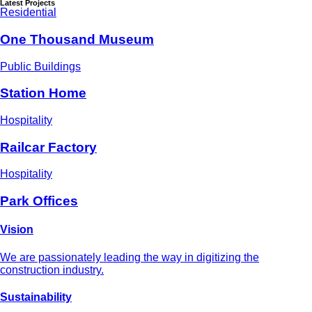
Latest Projects
Residential
One Thousand Museum
Public Buildings
Station Home
Hospitality
Railcar Factory
Hospitality
Park Offices
Vision
We are passionately leading the way in digitizing the
construction industry.
Sustainability