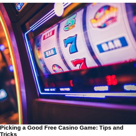
Picking a Good Free Casino Game: Tips and
Tricks