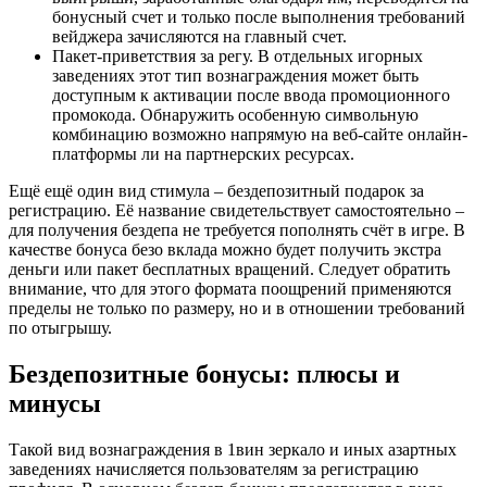
бонусный счет и только после выполнения требований
вейджера зачисляются на главный счет.
Пакет-приветствия за регу. В отдельных игорных
заведениях этот тип вознаграждения может быть
доступным к активации после ввода промоционного
промокода. Обнаружить особенную символьную
комбинацию возможно напрямую на веб-сайте онлайн-
платформы ли на партнерских ресурсах.
Ещё ещё один вид стимула – бездепозитный подарок за
регистрацию. Её название свидетельствует самостоятельно –
для получения бездепа не требуется пополнять счёт в игре. В
качестве бонуса безо вклада можно будет получить экстра
деньги или пакет бесплатных вращений. Следует обратить
внимание, что для этого формата поощрений применяются
пределы не только по размеру, но и в отношении требований
по отыгрышу.
Бездепозитные бонусы: плюсы и
минусы
Такой вид вознаграждения в 1вин зеркало и иных азартных
заведениях начисляется пользователям за регистрацию