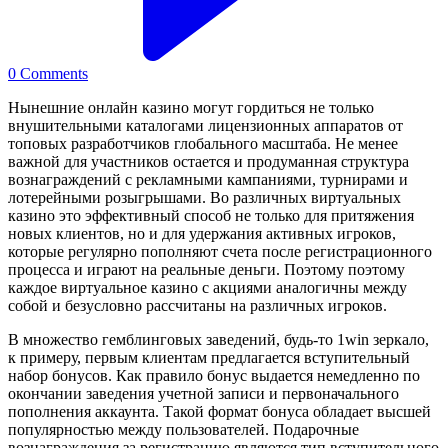
0
Comments
Нынешние онлайн казино могут гордиться не только
внушительными каталогами лицензионных аппаратов от
топовых разработчиков глобального масштаба. Не менее
важной для участников остается и продуманная структура
вознаграждений с рекламными кампаниями, турнирами и
лотерейными розыгрышами. Во различных виртуальных
казино это эффективный способ не только для притяжения
новых клиентов, но и для удержания активных игроков,
которые регулярно пополняют счета после регистрационного
процесса и играют на реальные деньги. Поэтому поэтому
каждое виртуальное казино с акциями аналогичны между
собой и безусловно рассчитаны на различных игроков.
В множество гемблинговых заведений, будь-то 1win зеркало,
к примеру, первым клиентам предлагается вступительный
набор бонусов. Как правило бонус выдается немедленно по
окончании заведения учетной записи и первоначального
пополнения аккаунта. Такой формат бонуса обладает высшей
популярностью между пользователей. Подарочные
вознаграждения за регистрацию являются тип вступительного