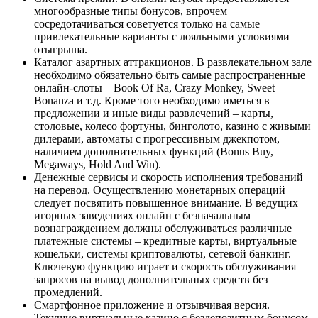
многообразные типы бонусов, впрочем
сосредотачиваться советуется только на самые
привлекательные варианты с лояльными условиями
отыгрыша.
Каталог азартных аттракционов. В развлекательном зале
необходимо обязательно быть самые распространенные
онлайн-слоты – Book Of Ra, Crazy Monkey, Sweet
Bonanza и т.д. Кроме того необходимо иметься в
предложении и иные виды развлечений – карты,
столовые, колесо фортуны, бинголото, казино с живыми
дилерами, автоматы с прогрессивным джекпотом,
наличием дополнительных функций (Bonus Buy,
Megaways, Hold And Win).
Денежные сервисы и скорость исполнения требований
на перевод. Осуществлению монетарных операций
следует посвятить повышенное внимание. В ведущих
игорных заведениях онлайн с безначальным
вознаграждением должны обслуживаться различные
платежные системы – кредитные карты, виртуальные
кошельки, системы криптовалюты, сетевой банкинг.
Ключевую функцию играет и скорость обслуживания
запросов на вывод дополнительных средств без
промедлений.
Смартфонное приложение и отзывчивая версия.
Текущие виртуальные казино с бездепозитным бонусом