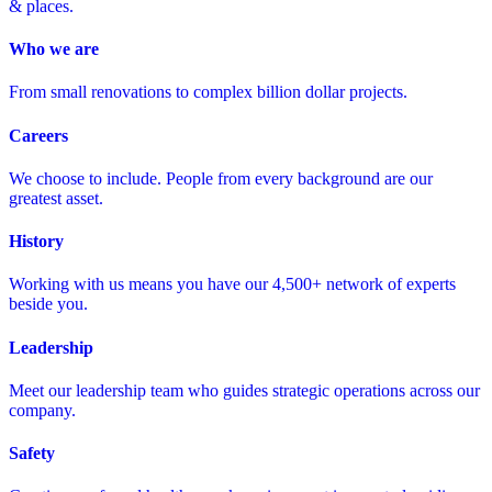
& places.
Who we are
From small renovations to complex billion dollar projects.
Careers
We choose to include. People from every background are our
greatest asset.
History
Working with us means you have our 4,500+ network of experts
beside you.
Leadership
Meet our leadership team who guides strategic operations across our
company.
Safety