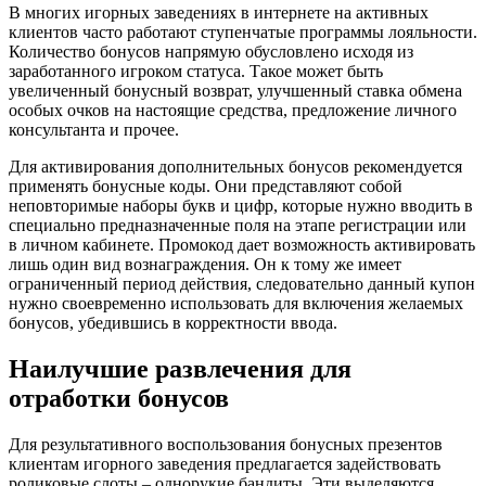
В многих игорных заведениях в интернете на активных
клиентов часто работают ступенчатые программы лояльности.
Количество бонусов напрямую обусловлено исходя из
заработанного игроком статуса. Такое может быть
увеличенный бонусный возврат, улучшенный ставка обмена
особых очков на настоящие средства, предложение личного
консультанта и прочее.
Для активирования дополнительных бонусов рекомендуется
применять бонусные коды. Они представляют собой
неповторимые наборы букв и цифр, которые нужно вводить в
специально предназначенные поля на этапе регистрации или
в личном кабинете. Промокод дает возможность активировать
лишь один вид вознаграждения. Он к тому же имеет
ограниченный период действия, следовательно данный купон
нужно своевременно использовать для включения желаемых
бонусов, убедившись в корректности ввода.
Наилучшие развлечения для
отработки бонусов
Для результативного воспользования бонусных презентов
клиентам игорного заведения предлагается задействовать
роликовые слоты – однорукие бандиты. Эти выделяются