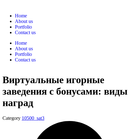
Home
About us
Portfolio
Contact us
Home
About us
Portfolio
Contact us
Виртуальные игорные
заведения с бонусами: виды
наград
Category
10500_sat3