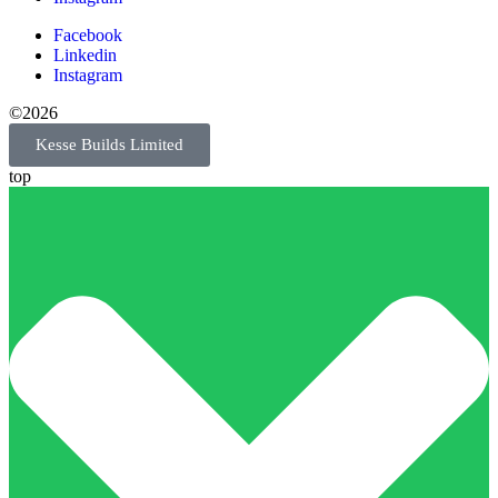
Facebook
Linkedin
Instagram
©2026
Kesse Builds Limited
top