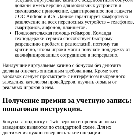
должны иметь версию для мобильных устройств и
скачиваемое приложение, адаптированное под гаджеты
с ОС Android и iOS. Данное гарантирует комфортную
развлечение на всех переносных устройств – телефонов,
смартфонов, айфонов, планшетов.
Пользовательская помощь геймеров. Команда
техподдержки сервиса способствует быстрому
разрешению проблем и разногласий, поэтому так
критично, чтобы игроки могли получать поддержку от
квалифицированных сотрудников в непрерывно.
Наилучшие виртуальные казино с бонусом без депозита
должны отвечать описанным требованиям. Кроме того
вдобавок следует просмотреть с интерфейсом выбранного
заведения, каталогом провайдеров, изучить отзывы от
реальных игроков о нем.
Получение премии за учетную запись:
пошаговая инструкция.
Бонусы за подписку в 1win зеркало и прочих игровых
заведениях выдаются по стандартной схеме. Для их
достижения нужно совершить такие операции: