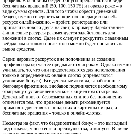
профиля. В основном бездеп-бонусы предлагаются в виде
бесплатных вращений (50, 100, 150 FS) и гораздо реже – в
виде суммы средств. Для того чтобы обрести денежный
бездеп, нужно совершить конкретное операцию на веб-
ресурсе онлайн-казино, – пройти регистрацию или
пригласить нового друга на сайт, к примеру. Заработанные
финансовые ресурсы рекомендуется задействовать для
вложений в слотах. Далее их следует прокрутить с заданным
вейджером и только после этого можно будет поставить на
вывод средства.
Серии даровых раскруток вне пополнения за создание
профиля гораздо частее предлагаются игрокам. Однако нужно
учитывать, то, что они предоставляются для использования
только в определенных онлайн-слотах (определяются
условиями бонуса). Все денежные активы, заработанные
благодаря фриспинов, вдобавок подчиняются необходимому
отыгрышу с установленным коэффициентом отыгрыша.
Денежный приз от безвозмездных спинов без пополнения
отличается тем, что призовые деньги рекомендуется
применять для ставок в аппаратах и карточных играх, а
бесплатные вращения – только в онлайн-слотах.
Несмотря на факт, что бездепозитный бонус – это выгодный
вид стимула, у него есть и преимущества, и минусы. В числе
главных достоинств можно выделить: