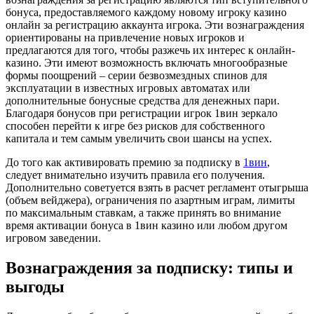
бонуса, предоставляемого каждому новому игроку казино
онлайн за регистрацию аккаунта игрока. Эти вознаграждения
ориентированы на привлечение новых игроков и
предлагаются для того, чтобы разжечь их интерес к онлайн-
казино. Эти имеют возможность включать многообразные
формы поощрений – серии безвозмездных спинов для
эксплуатации в известных игровых автоматах или
дополнительные бонусные средства для денежных пари.
Благодаря бонусов при регистрации игрок 1вин зеркало
способен перейти к игре без рисков для собственного
капитала и тем самым увеличить свои шансы на успех.
До того как активировать премию за подписку в
1вин
,
следует внимательно изучить правила его получения.
Дополнительно советуется взять в расчет регламент отыгрыша
(объем вейджера), ограничения по азартным играм, лимиты
по максимальным ставкам, а также принять во внимание
время активации бонуса в 1вин казино или любом другом
игровом заведении.
Вознаграждения за подписку: типы и
выгоды