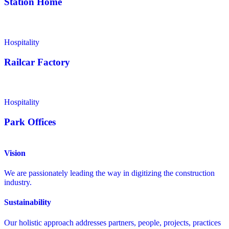
Station Home
Hospitality
Railcar Factory
Hospitality
Park Offices
Vision
We are passionately leading the way in digitizing the construction
industry.
Sustainability
Our holistic approach addresses partners, people, projects, practices