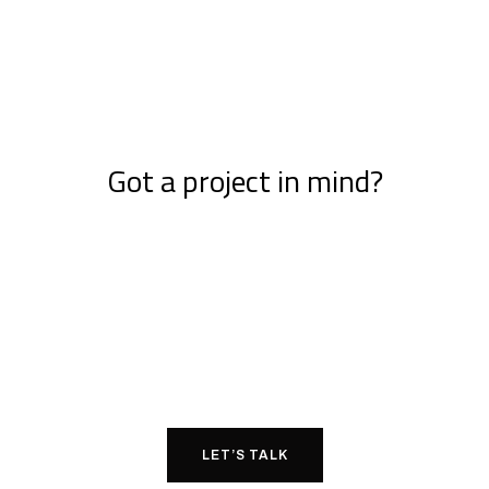
Got a project in mind?
LET’S TALK