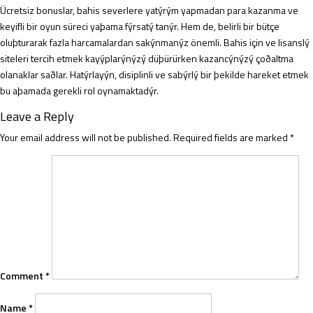
Ücretsiz bonuslar, bahis severlere yatýrým yapmadan para kazanma ve
keyifli bir oyun süreci yaþama fýrsatý tanýr. Hem de, belirli bir bütçe
oluþturarak fazla harcamalardan sakýnmanýz önemli. Bahis için ve lisanslý
siteleri tercih etmek kayýplarýnýzý düþürürken kazancýnýzý çoðaltma
olanaklar saðlar. Hatýrlayýn, disiplinli ve sabýrlý bir þekilde hareket etmek
bu aþamada gerekli rol oynamaktadýr.
Leave a Reply
Your email address will not be published.
Required fields are marked
*
Comment
*
Name
*