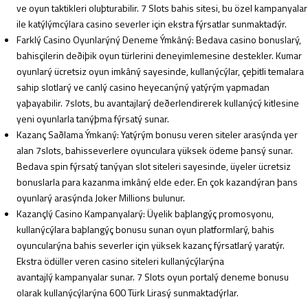
ve oyun taktikleri oluþturabilir. 7 Slots bahis sitesi, bu özel kampanyalar
ile katýlýmcýlara casino severler için ekstra fýrsatlar sunmaktadýr.
Farklý Casino Oyunlarýný Deneme Ýmkâný: Bedava casino bonuslarý,
bahisçilerin deðiþik oyun türlerini deneyimlemesine destekler. Kumar
oyunlarý ücretsiz oyun imkâný sayesinde, kullanýcýlar, çeþitli temalara
sahip slotlarý ve canlý casino heyecanýný yatýrým yapmadan
yaþayabilir. 7slots, bu avantajlarý deðerlendirerek kullanýcý kitlesine
yeni oyunlarla tanýþma fýrsatý sunar.
Kazanç Saðlama Ýmkaný: Yatýrým bonusu veren siteler arasýnda yer
alan 7slots, bahisseverlere oyunculara yüksek ödeme þansý sunar.
Bedava spin fýrsatý tanýyan slot siteleri sayesinde, üyeler ücretsiz
bonuslarla para kazanma imkâný elde eder. En çok kazandýran þans
oyunlarý arasýnda Joker Millions bulunur.
Kazançlý Casino Kampanyalarý: Üyelik baþlangýç promosyonu,
kullanýcýlara baþlangýç bonusu sunan oyun platformlarý, bahis
oyuncularýna bahis severler için yüksek kazanç fýrsatlarý yaratýr.
Ekstra ödüller veren casino siteleri kullanýcýlarýna
avantajlý kampanyalar sunar. 7 Slots oyun portalý deneme bonusu
olarak kullanýcýlarýna 600 Türk Lirasý sunmaktadýrlar.