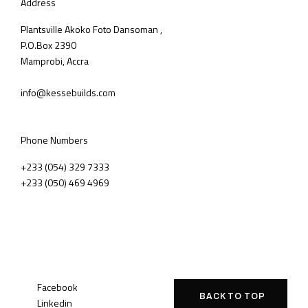
Address
Plantsville Akoko Foto Dansoman ,
P.O.Box 2390
Mamprobi, Accra
info@kessebuilds.com
Phone Numbers
+233 (054) 329 7333
+233 (050) 469 4969
Facebook
BACK TO TOP
Linkedin