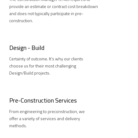
provide an estimate or contract cost breakdown
and does not typically participate in pre-
construction.
Design - Build
Certainty of outcome. It’s why our clients
choose us for their most challenging
Design/Build projects.
Pre-Construction Services
From engineering to preconstruction, we
offer a variety of services and delivery
methods.