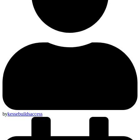
by
kessebuildsaccess