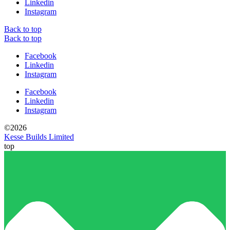
Linkedin
Instagram
Back to top
Back to top
Facebook
Linkedin
Instagram
Facebook
Linkedin
Instagram
©2026
Kesse Builds Limited
top