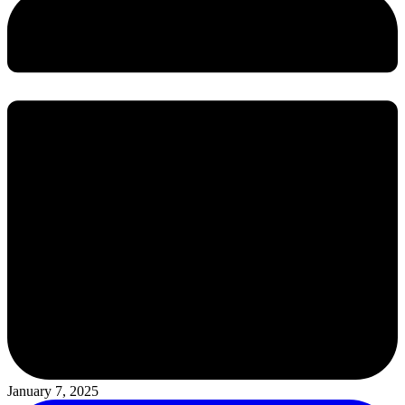
January 7, 2025