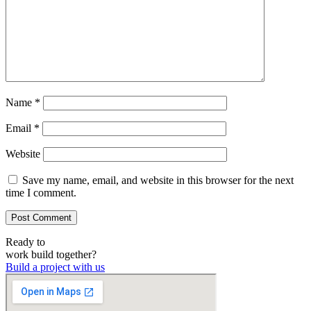
Name
*
Email
*
Website
Save my name, email, and website in this browser for the next
time I comment.
Ready to
work
build
together?
Build a project with us