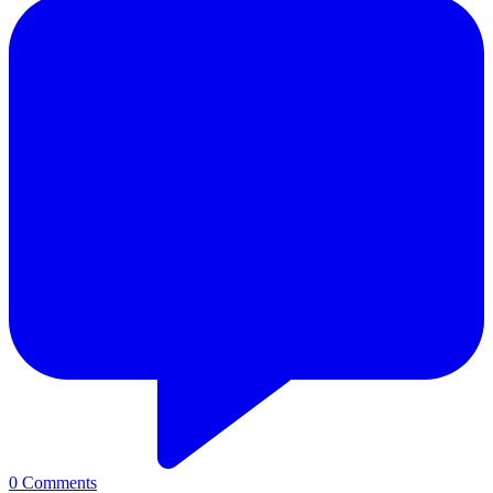
0
Comments