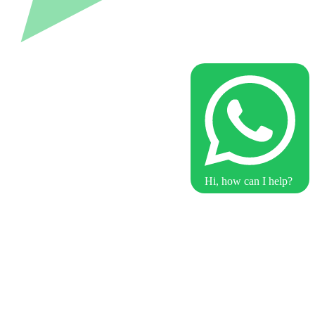
Hi, how can I help?