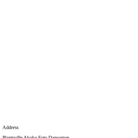
Address
Plantsville Akoko Foto Dansoman ,