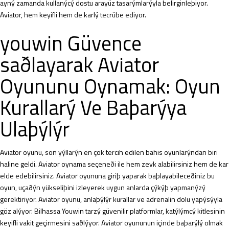
ayný zamanda kullanýcý dostu arayüz tasarýmlarýyla belirginleþiyor.
Aviator, hem keyifli hem de karlý tecrübe ediyor.
youwin Güvence
saðlayarak Aviator
Oyununu Oynamak: Oyun
Kurallarý Ve Baþarýya
Ulaþýlýr
Aviator oyunu, son yýllarýn en çok tercih edilen bahis oyunlarýndan biri
haline geldi. Aviator oynama seçeneði ile hem zevk alabilirsiniz hem de kar
elde edebilirsiniz. Aviator oyununa giriþ yaparak baþlayabileceðiniz bu
oyun, uçaðýn yükseliþini izleyerek uygun anlarda çýkýþ yapmanýzý
gerektiriyor. Aviator oyunu, anlaþýlýr kurallar ve adrenalin dolu yapýsýyla
göz alýyor. Bilhassa Youwin tarzý güvenilir platformlar, katýlýmcý kitlesinin
keyifli vakit geçirmesini saðlýyor. Aviator oyununun içinde baþarýlý olmak