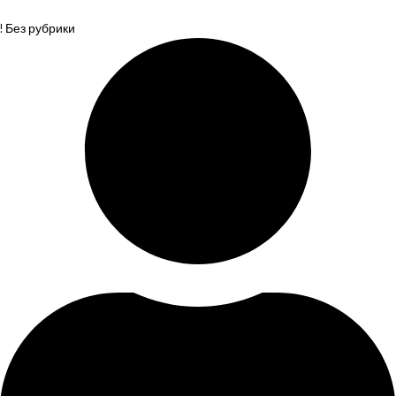
Category
! Без рубрики