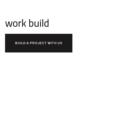
Ready to
work
build
together?
BUILD A PROJECT WITH US