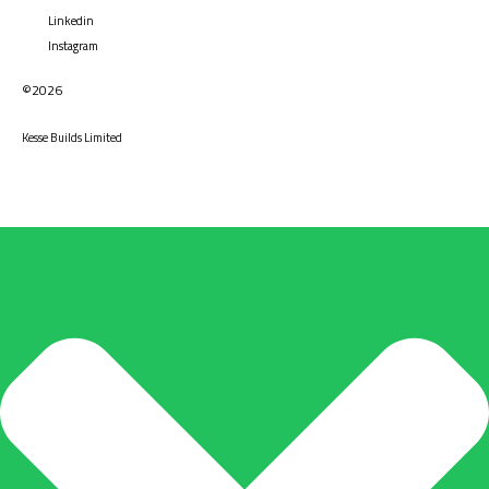
Linkedin
Instagram
©2026
Kesse Builds Limited