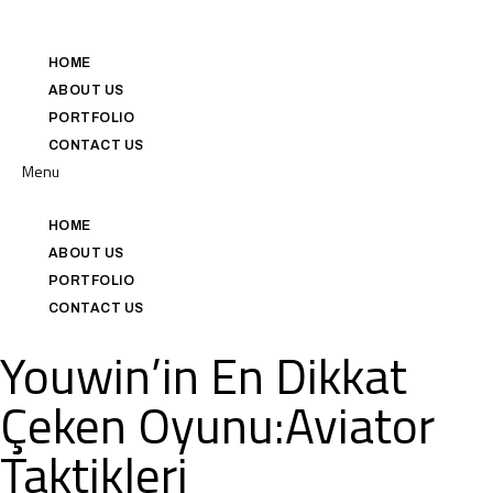
HOME
ABOUT US
PORTFOLIO
CONTACT US
Menu
HOME
ABOUT US
PORTFOLIO
CONTACT US
Youwin’in En Dikkat
Çeken Oyunu:Aviator
Taktikleri