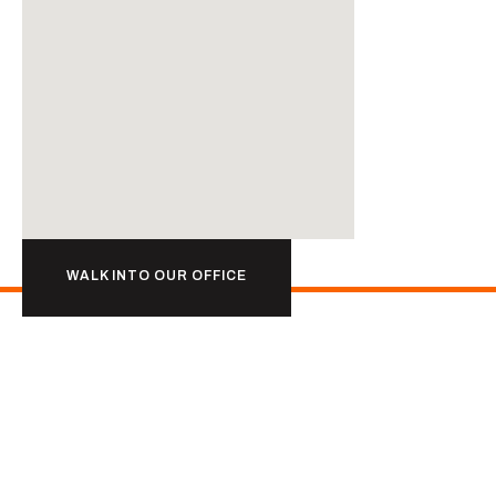
WALK INTO OUR OFFICE